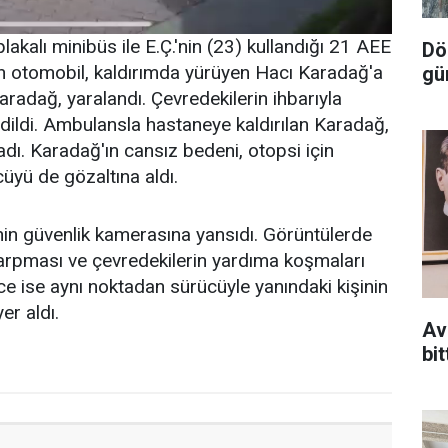
kalı minibüs ile E.Ç.'nin (23) kullandığı 21 AEE
Dör
an otomobil, kaldırımda yürüyen Hacı Karadağ'a
gü
aradağ, yaralandı. Çevredekilerin ihbarıyla
edildi. Ambulansla hastaneye kaldırılan Karadağ,
ı. Karadağ'ın cansız bedeni, otopsi için
cüyü de gözaltına aldı.
nin güvenlik kamerasına yansıdı. Görüntülerde
arpması ve çevredekilerin yardıma koşmaları
ce ise aynı noktadan sürücüyle yanındaki kişinin
er aldı.
Av
bit