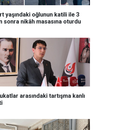
t yaşındaki oğlunun katili ile 3
n sonra nikâh masasına oturdu
ukatlar arasındaki tartışma kanlı
ti