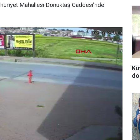
mhuriyet Mahallesi Donuktaş Caddesi'nde
Kü
do