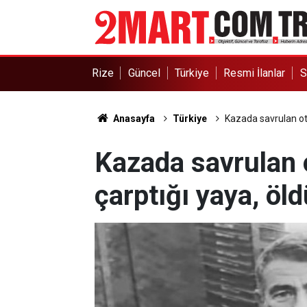
Rize
Güncel
Türkiye
Resmi İlanlar
S
Anasayfa
Türkiye
Kazada savrulan oto
Kazada savrulan 
çarptığı yaya, öld