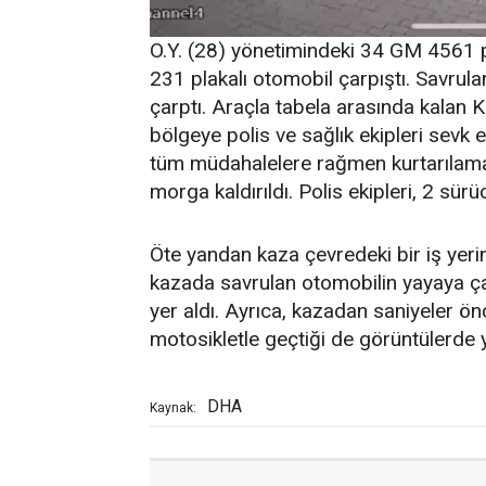
O.Y. (28) yönetimindeki 34 GM 4561 pla
231 plakalı otomobil çarpıştı. Savrul
çarptı. Araçla tabela arasında kalan K
bölgeye polis ve sağlık ekipleri sevk 
tüm müdahalelere rağmen kurtarılamad
morga kaldırıldı. Polis ekipleri, 2 sürü
Öte yandan kaza çevredeki bir iş yeri
kazada savrulan otomobilin yayaya ç
yer aldı. Ayrıca, kazadan saniyeler ön
motosikletle geçtiği de görüntülerde y
DHA
Kaynak: