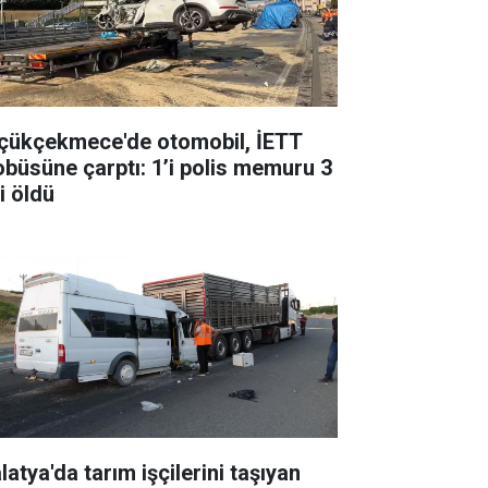
çükçekmece'de otomobil, İETT
obüsüne çarptı: 1’i polis memuru 3
i öldü
atya'da tarım işçilerini taşıyan