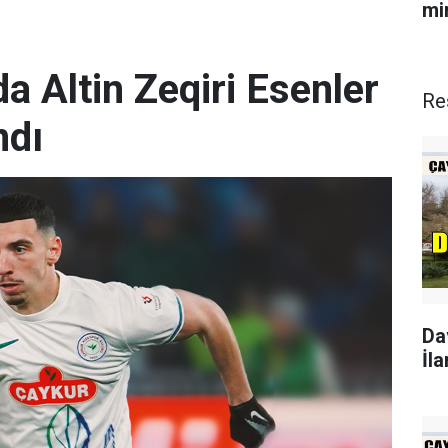
min
a Altin Zeqiri Esenler
Re
ndı
Da
İla