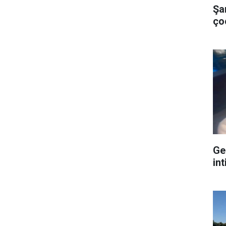
Şa
ço
Ge
int