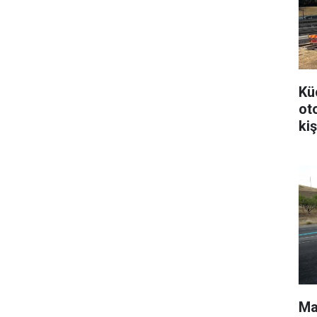
Kü
ot
kiş
Mal