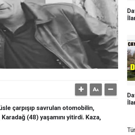
Da
İla
Da
İla
üsle çarpışıp savrulan otomobilin,
 Karadağ (48) yaşamını yitirdi. Kaza,
Tü