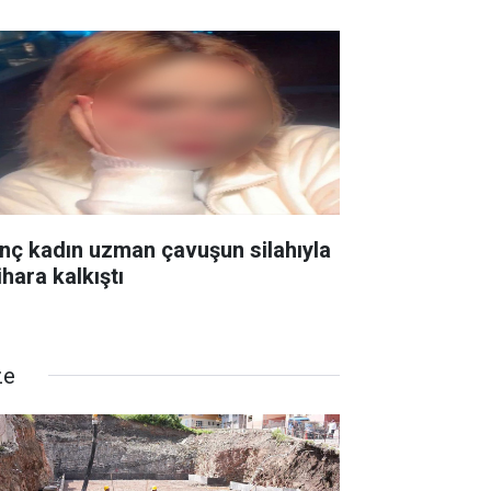
nç kadın uzman çavuşun silahıyla
ihara kalkıştı
ze