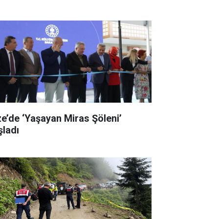
ze’de ‘Yaşayan Miras Şöleni’
şladı