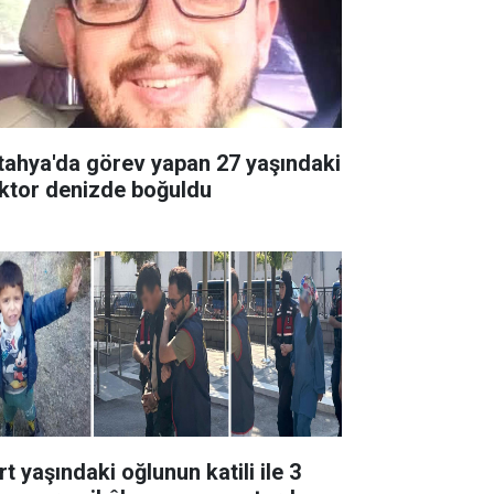
tahya'da görev yapan 27 yaşındaki
ktor denizde boğuldu
t yaşındaki oğlunun katili ile 3