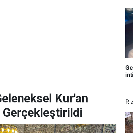
Ge
int
Geleneksel Kur'an
Ri
 Gerçekleştirildi