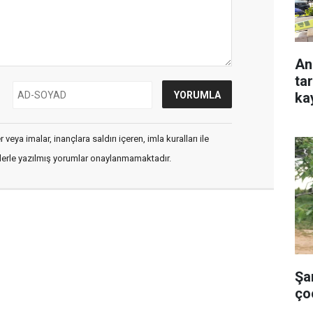
An
ta
ka
veya imalar, inançlara saldırı içeren, imla kuralları ile
flerle yazılmış yorumlar onaylanmamaktadır.
Şa
ço