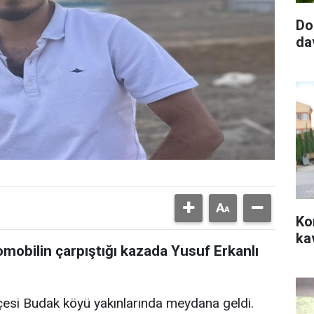
Do
da
Ko
ka
tomobilin çarpıştığı kazada Yusuf Erkanlı
lçesi Budak köyü yakınlarında meydana geldi.