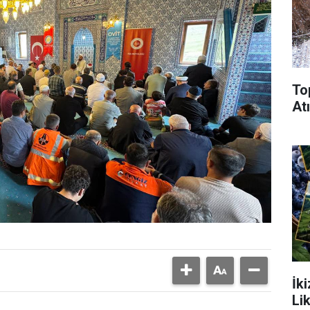
To
Atı
İk
Li