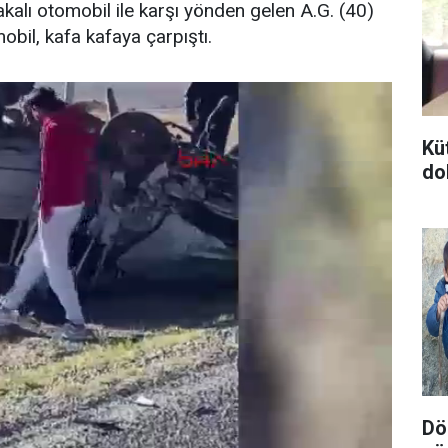
kalı otomobil ile karşı yönden gelen A.G. (40)
bil, kafa kafaya çarpıştı.
Kü
do
Dör