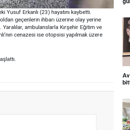
gü
 Yusuf Erkanlı (23) hayatını kaybetti.
Yoldan geçenlerin ihbarı üzerine olay yerine
. Yaralılar, ambulanslarla Kırşehir Eğitim ve
nlı’nın cenazesi ise otopsisi yapılmak üzere
şlattı.
Av
bit