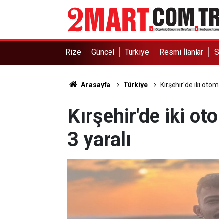
Rize
Güncel
Türkiye
Resmi İlanlar
S
Anasayfa
Türkiye
Kırşehir'de iki otomo
Kırşehir'de iki ot
3 yaralı