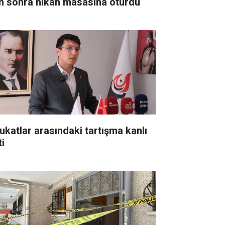
n sonra nikâh masasına oturdu
ukatlar arasındaki tartışma kanlı
ti