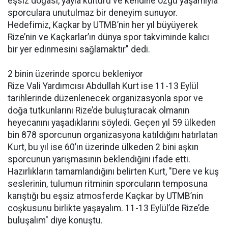
eşsiz doğası, yayla kültürü ve kendine özgü yaşamıyla
sporculara unutulmaz bir deneyim sunuyor.
Hedefimiz, Kaçkar by UTMB’nin her yıl büyüyerek
Rize’nin ve Kaçkarlar’ın dünya spor takviminde kalıcı
bir yer edinmesini sağlamaktır" dedi.
2 binin üzerinde sporcu bekleniyor
Rize Vali Yardımcısı Abdullah Kurt ise 11-13 Eylül
tarihlerinde düzenlenecek organizasyonla spor ve
doğa tutkunlarını Rize’de buluşturacak olmanın
heyecanını yaşadıklarını söyledi. Geçen yıl 59 ülkeden
bin 878 sporcunun organizasyona katıldığını hatırlatan
Kurt, bu yıl ise 60’ın üzerinde ülkeden 2 bini aşkın
sporcunun yarışmasının beklendiğini ifade etti.
Hazırlıkların tamamlandığını belirten Kurt, "Dere ve kuş
seslerinin, tulumun ritminin sporcuların temposuna
karıştığı bu eşsiz atmosferde Kaçkar by UTMB’nin
coşkusunu birlikte yaşayalım. 11-13 Eylül’de Rize’de
buluşalım" diye konuştu.