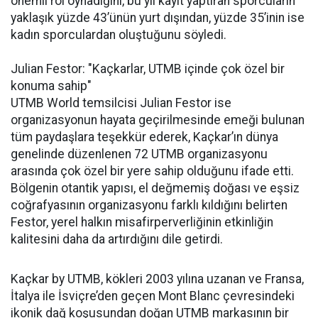
önemli rol oynadığını, bu yıl kayıt yaptıran sporcuların
yaklaşık yüzde 43’ünün yurt dışından, yüzde 35’inin ise
kadın sporculardan oluştuğunu söyledi.
Julian Festor: "Kaçkarlar, UTMB içinde çok özel bir
konuma sahip"
UTMB World temsilcisi Julian Festor ise
organizasyonun hayata geçirilmesinde emeği bulunan
tüm paydaşlara teşekkür ederek, Kaçkar’ın dünya
genelinde düzenlenen 72 UTMB organizasyonu
arasında çok özel bir yere sahip olduğunu ifade etti.
Bölgenin otantik yapısı, el değmemiş doğası ve eşsiz
coğrafyasının organizasyonu farklı kıldığını belirten
Festor, yerel halkın misafirperverliğinin etkinliğin
kalitesini daha da artırdığını dile getirdi.
Kaçkar by UTMB, kökleri 2003 yılına uzanan ve Fransa,
İtalya ile İsviçre’den geçen Mont Blanc çevresindeki
ikonik dağ koşusundan doğan UTMB markasının bir