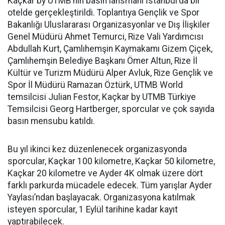
Kaçkar by UTMB’nin basın lansmanı İstanbul'da bir
otelde gerçekleştirildi. Toplantıya Gençlik ve Spor
Bakanlığı Uluslararası Organizasyonlar ve Dış İlişkiler
Genel Müdürü Ahmet Temurci, Rize Vali Yardımcısı
Abdullah Kurt, Çamlıhemşin Kaymakamı Gizem Çiçek,
Çamlıhemşin Belediye Başkanı Ömer Altun, Rize İl
Kültür ve Turizm Müdürü Alper Avluk, Rize Gençlik ve
Spor İl Müdürü Ramazan Öztürk, UTMB World
temsilcisi Julian Festor, Kaçkar by UTMB Türkiye
Temsilcisi Georg Hartberger, sporcular ve çok sayıda
basın mensubu katıldı.
Bu yıl ikinci kez düzenlenecek organizasyonda
sporcular, Kaçkar 100 kilometre, Kaçkar 50 kilometre,
Kaçkar 20 kilometre ve Ayder 4K olmak üzere dört
farklı parkurda mücadele edecek. Tüm yarışlar Ayder
Yaylası’ndan başlayacak. Organizasyona katılmak
isteyen sporcular, 1 Eylül tarihine kadar kayıt
yaptırabilecek.