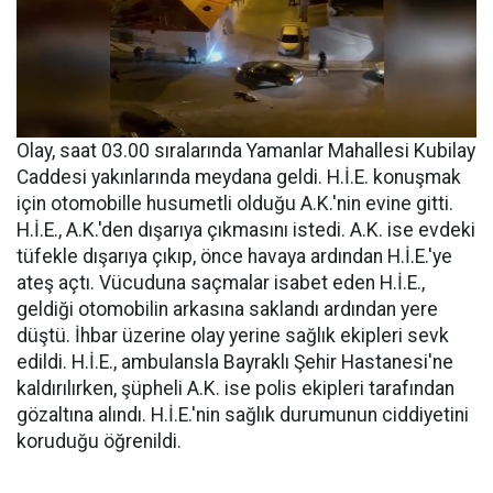
Olay, saat 03.00 sıralarında Yamanlar Mahallesi Kubilay
Caddesi yakınlarında meydana geldi. H.İ.E. konuşmak
için otomobille husumetli olduğu A.K.'nin evine gitti.
H.İ.E., A.K.'den dışarıya çıkmasını istedi. A.K. ise evdeki
tüfekle dışarıya çıkıp, önce havaya ardından H.İ.E.'ye
ateş açtı. Vücuduna saçmalar isabet eden H.İ.E.,
geldiği otomobilin arkasına saklandı ardından yere
düştü. İhbar üzerine olay yerine sağlık ekipleri sevk
edildi. H.İ.E., ambulansla Bayraklı Şehir Hastanesi'ne
kaldırılırken, şüpheli A.K. ise polis ekipleri tarafından
gözaltına alındı. H.İ.E.'nin sağlık durumunun ciddiyetini
koruduğu öğrenildi.