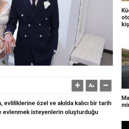
Kü
ot
kiş
Mal
vliliklerine özel ve akılda kalıcı bir tarih
min
de evlenmek isteyenlerin oluşturduğu