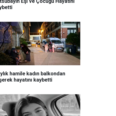
tsubayın Eşi ve Çocuğu Hayatını
ybetti
aylık hamile kadın balkondan
şerek hayatını kaybetti