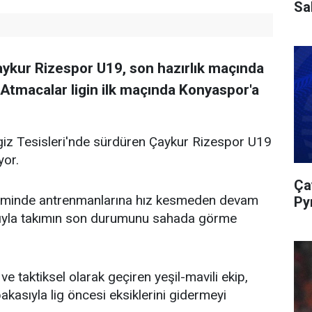
Sa
kur Rizespor U19, son hazırlık maçında
 Atmacalar ligin ilk maçında Konyaspor'a
giz Tesisleri'nde sürdüren Çaykur Rizespor U19
yor.
Ça
timinde antrenmanlarına hız kesmeden devam
Py
rıyla takımın son durumunu sahada görme
 taktiksel olarak geçiren yeşil-mavili ekip,
asıyla lig öncesi eksiklerini gidermeyi