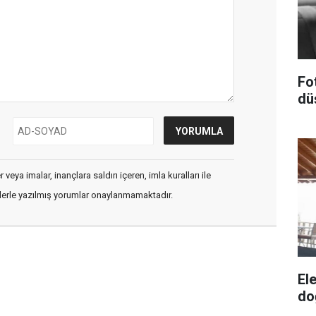
Fo
dü
veya imalar, inançlara saldırı içeren, imla kuralları ile
flerle yazılmış yorumlar onaylanmamaktadır.
El
do