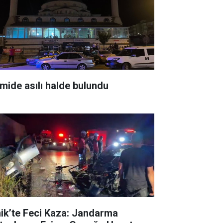
mide asılı halde bulundu
nik’te Feci Kaza: Jandarma