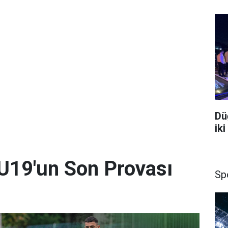
Dü
iki
U19'un Son Provası
Sp