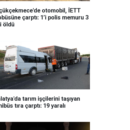
çükçekmece'de otomobil, İETT
obüsüne çarptı: 1’i polis memuru 3
i öldü
atya'da tarım işçilerini taşıyan
ibüs tıra çarptı: 19 yaralı