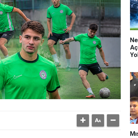
Ne
Aç
Yo
Mı