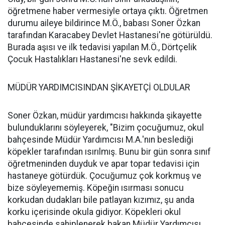
öğretmene haber vermesiyle ortaya çıktı. Öğretmen
durumu aileye bildirince M.Ö., babası Soner Özkan
tarafından Karacabey Devlet Hastanesi'ne götürüldü.
Burada aşısı ve ilk tedavisi yapılan M.Ö., Dörtçelik
Çocuk Hastalıkları Hastanesi'ne sevk edildi.
MÜDÜR YARDIMCISINDAN ŞİKAYETÇİ OLDULAR
Soner Özkan, müdür yardımcısı hakkında şikayette
bulunduklarını söyleyerek, "Bizim çocuğumuz, okul
bahçesinde Müdür Yardımcısı M.A.'nın beslediği
köpekler tarafından ısırılmış. Bunu bir gün sonra sınıf
öğretmeninden duyduk ve apar topar tedavisi için
hastaneye götürdük. Çocuğumuz çok korkmuş ve
bize söyleyememiş. Köpeğin ısırması sonucu
korkudan dudakları bile patlayan kızımız, şu anda
korku içerisinde okula gidiyor. Köpekleri okul
bahçesinde sahiplenerek bakan Müdür Yardımcısı