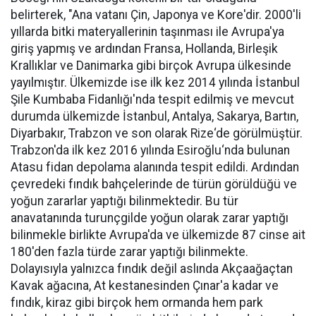
belirterek, "Ana vatanı Çin, Japonya ve Kore'dir. 2000'li
yıllarda bitki materyallerinin taşınması ile Avrupa'ya
giriş yapmış ve ardından Fransa, Hollanda, Birleşik
Krallıklar ve Danimarka gibi birçok Avrupa ülkesinde
yayılmıştır. Ülkemizde ise ilk kez 2014 yılında İstanbul
Şile Kumbaba Fidanlığı'nda tespit edilmiş ve mevcut
durumda ülkemizde İstanbul, Antalya, Sakarya, Bartın,
Diyarbakır, Trabzon ve son olarak Rize‘de görülmüştür.
Trabzon'da ilk kez 2016 yılında Esiroğlu‘nda bulunan
Atasu fidan depolama alanında tespit edildi. Ardından
çevredeki fındık bahçelerinde de türün görüldüğü ve
yoğun zararlar yaptığı bilinmektedir. Bu tür
anavatanında turunçgilde yoğun olarak zarar yaptığı
bilinmekle birlikte Avrupa'da ve ülkemizde 87 cinse ait
180'den fazla türde zarar yaptığı bilinmekte.
Dolayısıyla yalnızca fındık değil aslında Akçaağaçtan
Kavak ağacına, At kestanesinden Çınar'a kadar ve
fındık, kiraz gibi birçok hem ormanda hem park