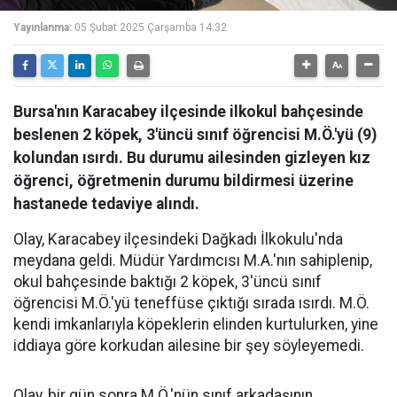
Yayınlanma:
05 Şubat 2025 Çarşamba 14:32
Bursa'nın Karacabey ilçesinde ilkokul bahçesinde
beslenen 2 köpek, 3'üncü sınıf öğrencisi M.Ö.'yü (9)
kolundan ısırdı. Bu durumu ailesinden gizleyen kız
öğrenci, öğretmenin durumu bildirmesi üzerine
hastanede tedaviye alındı.
Olay, Karacabey ilçesindeki Dağkadı İlkokulu'nda
meydana geldi. Müdür Yardımcısı M.A.'nın sahiplenip,
okul bahçesinde baktığı 2 köpek, 3'üncü sınıf
öğrencisi M.Ö.'yü teneffüse çıktığı sırada ısırdı. M.Ö.
kendi imkanlarıyla köpeklerin elinden kurtulurken, yine
iddiaya göre korkudan ailesine bir şey söyleyemedi.
Olay, bir gün sonra M.Ö.'nün sınıf arkadaşının,