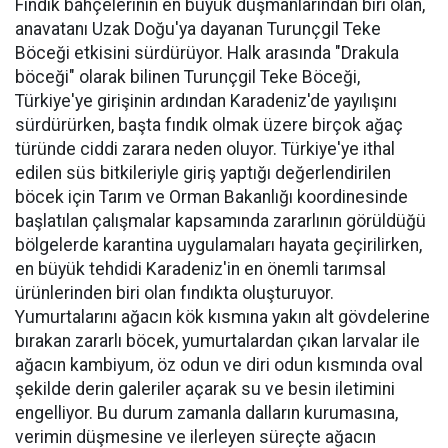
Fındık bahçelerinin en büyük düşmanlarından biri olan,
anavatanı Uzak Doğu'ya dayanan Turunçgil Teke
Böceği etkisini sürdürüyor. Halk arasında "Drakula
böceği" olarak bilinen Turunçgil Teke Böceği,
Türkiye'ye girişinin ardından Karadeniz'de yayılışını
sürdürürken, başta fındık olmak üzere birçok ağaç
türünde ciddi zarara neden oluyor. Türkiye'ye ithal
edilen süs bitkileriyle giriş yaptığı değerlendirilen
böcek için Tarım ve Orman Bakanlığı koordinesinde
başlatılan çalışmalar kapsamında zararlının görüldüğü
bölgelerde karantina uygulamaları hayata geçirilirken,
en büyük tehdidi Karadeniz'in en önemli tarımsal
ürünlerinden biri olan fındıkta oluşturuyor.
Yumurtalarını ağacın kök kısmına yakın alt gövdelerine
bırakan zararlı böcek, yumurtalardan çıkan larvalar ile
ağacın kambiyum, öz odun ve diri odun kısmında oval
şekilde derin galeriler açarak su ve besin iletimini
engelliyor. Bu durum zamanla dalların kurumasına,
verimin düşmesine ve ilerleyen süreçte ağacın