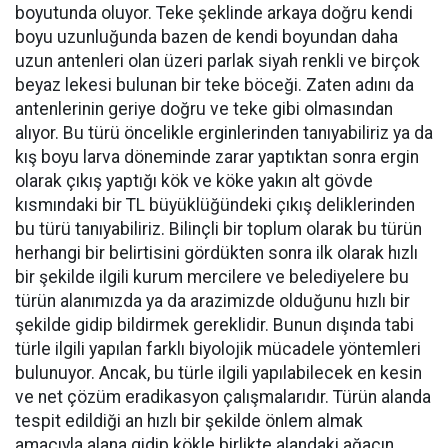
boyutunda oluyor. Teke şeklinde arkaya doğru kendi
boyu uzunluğunda bazen de kendi boyundan daha
uzun antenleri olan üzeri parlak siyah renkli ve birçok
beyaz lekesi bulunan bir teke böceği. Zaten adını da
antenlerinin geriye doğru ve teke gibi olmasından
alıyor. Bu türü öncelikle erginlerinden tanıyabiliriz ya da
kış boyu larva döneminde zarar yaptıktan sonra ergin
olarak çıkış yaptığı kök ve köke yakın alt gövde
kısmındaki bir TL büyüklüğündeki çıkış deliklerinden
bu türü tanıyabiliriz. Bilinçli bir toplum olarak bu türün
herhangi bir belirtisini gördükten sonra ilk olarak hızlı
bir şekilde ilgili kurum mercilere ve belediyelere bu
türün alanımızda ya da arazimizde olduğunu hızlı bir
şekilde gidip bildirmek gereklidir. Bunun dışında tabi
türle ilgili yapılan farklı biyolojik mücadele yöntemleri
bulunuyor. Ancak, bu türle ilgili yapılabilecek en kesin
ve net çözüm eradikasyon çalışmalarıdır. Türün alanda
tespit edildiği an hızlı bir şekilde önlem almak
amacıyla alana gidip kökle birlikte alandaki ağacın