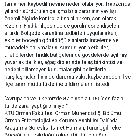
tamamen kaybedilmesine neden olabiliyor. Trabzon'da
yıllardır sürdürülen çalışmalarla zararlının yayılışı
önemli ölçüde kontrol altına alınırken, son olarak
Rize'nin Fındıklı ilçesinde de görülmesi endişeleri
artırdı. Bölgede karantina tedbirleri uygulanırken,
ekipler böceğin görüldüğü alanlarda inceleme ve
mücadele çalışmalarını sürdürüyor. Yetkililer,
üreticilerden fındık bahçelerinde gövdelerde açılmış
yuvarlak delikler, ağaç diplerinde talaş birikintisi ve
nedeni bilinmeyen kurumalar gibi belirtilerle
karşılaşmaları halinde durumu vakit kaybetmeden il ve
ilçe tarım müdürlüklerine bildirmelerini istedi.
"Avrupa'da ve ülkemizde 87 cinse ait 180'den fazla
türde zarar yaptığı biliniyor"
KTÜ Orman Fakültesi Orman Mühendisliği Bölümü
Orman Entomolojisi ve Koruma Anabilim Dalı'nda
Araştırma Görevlisi İsmet Harman, Turunçgil Teke
Böceği'nin Uzakdoğu kökenli bir tür olduğunu