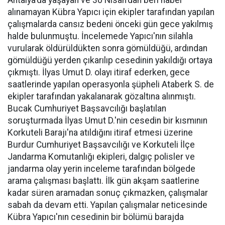
Antalya'da yaşayan ve 30 Nisan'dan beri haber
alınamayan Kübra Yapıcı için ekipler tarafından yapılan
çalışmalarda cansız bedeni önceki gün gece yakılmış
halde bulunmuştu. İncelemede Yapıcı'nın silahla
vurularak öldürüldükten sonra gömüldüğü, ardından
gömüldüğü yerden çıkarılıp cesedinin yakıldığı ortaya
çıkmıştı. İlyas Umut D. olayı itiraf ederken, gece
saatlerinde yapılan operasyonla şüpheli Ataberk S. de
ekipler tarafından yakalanarak gözaltına alınmıştı.
Bucak Cumhuriyet Başsavcılığı başlatılan
soruşturmada İlyas Umut D.'nin cesedin bir kısmının
Korkuteli Barajı'na atıldığını itiraf etmesi üzerine
Burdur Cumhuriyet Başsavcılığı ve Korkuteli İlçe
Jandarma Komutanlığı ekipleri, dalgıç polisler ve
jandarma olay yerin inceleme tarafından bölgede
arama çalışması başlattı. İlk gün akşam saatlerine
kadar süren aramadan sonuç çıkmazken, çalışmalar
sabah da devam etti. Yapılan çalışmalar neticesinde
Kübra Yapıcı'nın cesedinin bir bölümü barajda