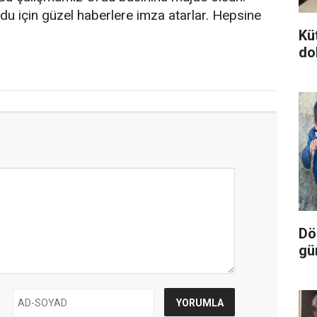
du için güzel haberlere imza atarlar. Hepsine
Kü
do
Dör
gü