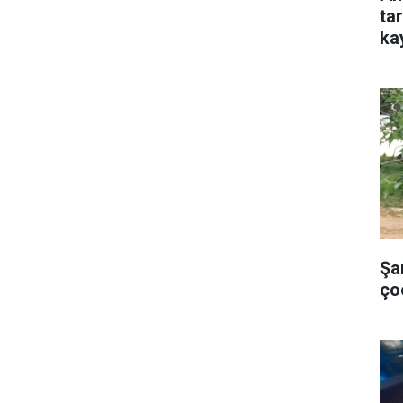
ta
ka
Şa
ço