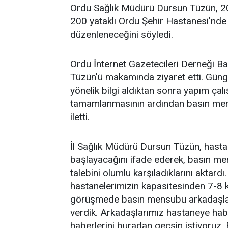
Ordu Sağlık Müdürü Dursun Tüzün, 20
200 yataklı Ordu Şehir Hastanesi'nde 
düzenleneceğini söyledi.
Ordu İnternet Gazetecileri Derneği B
Tüzün'ü makamında ziyaret etti. Güng
yönelik bilgi aldıktan sonra yapım ça
tamamlanmasının ardından basın mens
iletti.
İl Sağlık Müdürü Dursun Tüzün, hastan
başlayacağını ifade ederek, basın me
talebini olumlu karşıladıklarını aktar
hastanelerimizin kapasitesinden 7-8 
görüşmede basın mensubu arkadaşlar
verdik. Arkadaşlarımız hastaneye habe
haberlerini buradan geçsin istiyoruz