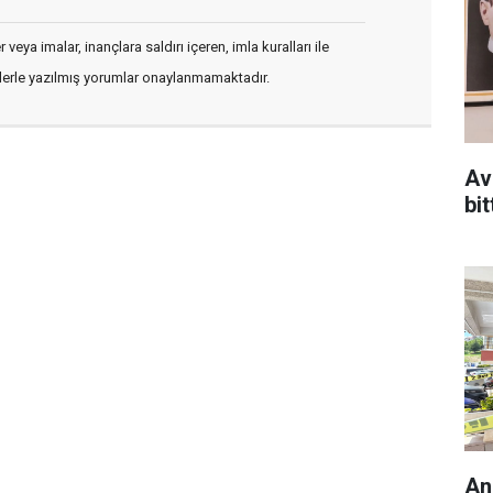
veya imalar, inançlara saldırı içeren, imla kuralları ile
flerle yazılmış yorumlar onaylanmamaktadır.
Av
bit
An