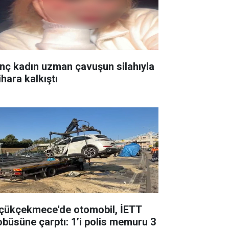
nç kadın uzman çavuşun silahıyla
ihara kalkıştı
çükçekmece'de otomobil, İETT
obüsüne çarptı: 1’i polis memuru 3