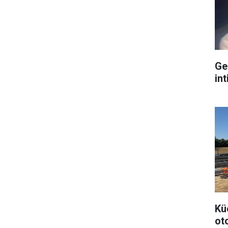
Ge
int
Kü
ot