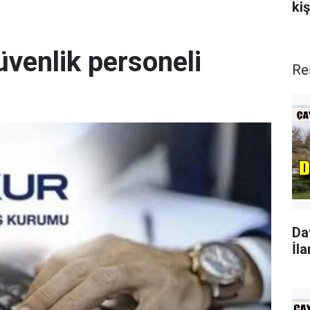
kiş
üvenlik personeli
Re
Da
İla