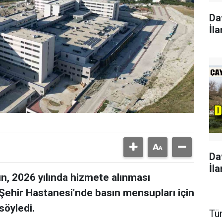
Da
İla
Da
İla
, 2026 yılında hizmete alınması
Şehir Hastanesi'nde basın mensupları için
söyledi.
Tü