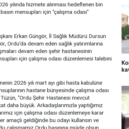
26 yılında hizmete alınması hedeflenen bin
basın mensupları için "çalışma odası"
aşkanı Erkan Güngör, İl Sağlık Müdürü Dursun
ör, Ordu'da devam eden sağlık yatırımlarına
lışmaları devam eden şehir hastanesinin
upları için çalışma odası düzenlemesi talebini
Ko
ka
enin 2026 yılı mart ayı gibi hasta kabulüne
nsuplarının hastane bünyesinde çalışma odası
dı. Tüzün, "Ordu Şehir Hastanesi mevcut
kat daha büyük. Arkadaşlarımızla yaptığımız
ımız için çalışma odası düzenlemeye karar
r amaçlı geldiğinde bu odayı kullansın ve
. Bu çalışmamız Ordu basınına müjde olsun.