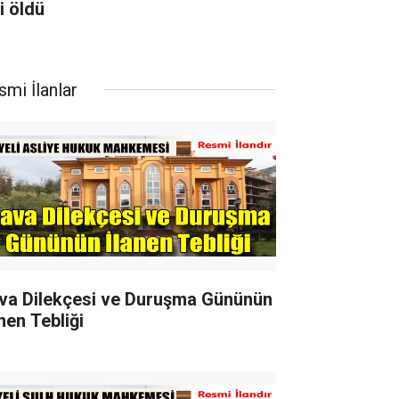
i öldü
smi İlanlar
va Dilekçesi ve Duruşma Gününün
nen Tebliği