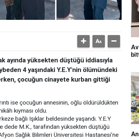
Av
bit
ak ayında yüksekten düştüğü iddiasıyla
kaybeden 4 yaşındaki Y.E.Y'nin ölümündeki
ken, çocuğun cinayete kurban gittiği
ıntı ise çocuğun annesinin, oğlu öldürüldükten
nikâh kıyması oldu.
eze bağlı Işıklar beldesinde yaşandı. Y.E.Y
 ve dede M.K., tarafından yüksekten düştüğü
An
e Afyon Sağlık Bilimleri Üniversitesi Hastanesi'ne