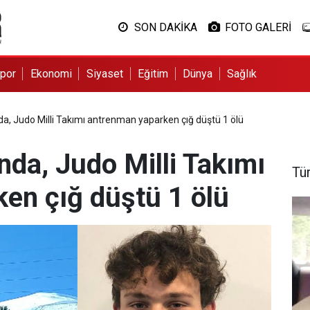
SON DAKİKA
FOTO GALERİ
por
Ekonomi
Siyaset
Eğitim
Dünya
Sağlık
a, Judo Milli Takımı antrenman yaparken çığ düştü 1 ölü
nda, Judo Milli Takımı
Tü
en çığ düştü 1 ölü