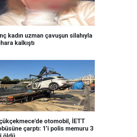
nç kadın uzman çavuşun silahıyla
ihara kalkıştı
çükçekmece'de otomobil, İETT
obüsüne çarptı: 1’i polis memuru 3
i öldü