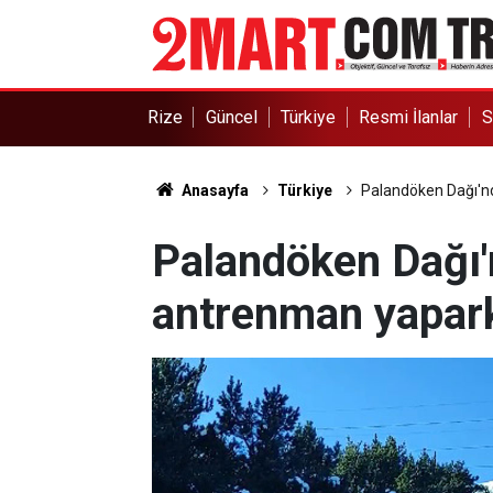
Rize
Güncel
Türkiye
Resmi İlanlar
S
Anasayfa
Türkiye
Palandöken Dağı'nd
Palandöken Dağı'
antrenman yapark