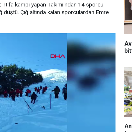
irtifa kampı yapan Takımı'ndan 14 sporcu,
ığ düştü. Çığ altında kalan sporculardan Emre
Av
bit
An