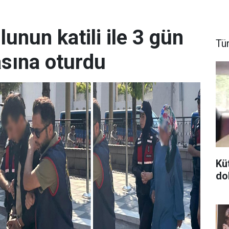
unun katili ile 3 gün
Tü
sına oturdu
Kü
do