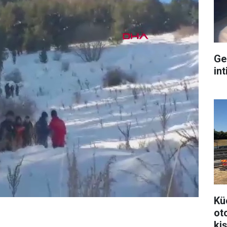
Ge
int
Kü
ot
kiş