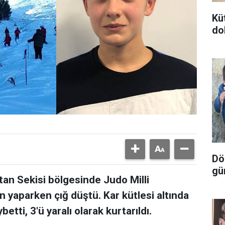
Kü
do
Dör
gü
an Sekisi bölgesinde Judo Milli
yaparken çığ düştü. Kar kütlesi altında
etti, 3'ü yaralı olarak kurtarıldı.