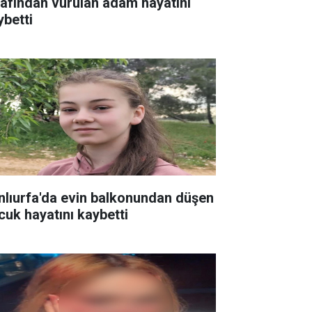
rafından vurulan adam hayatını
ybetti
nlıurfa'da evin balkonundan düşen
cuk hayatını kaybetti