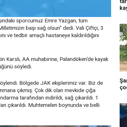
ta
ka
yaşındaki sporcumuz Emre Yazgan, tüm
letimizin başı sağ olsun" dedi. Vali Çiftçi, 3
nı ve tedbir amaçlı hastaneye kaldırıldığını
tin Karslı, AA muhabirine, Palandöken'de kayak
tüğünü söyledi.
Şa
 söylendi. Bölgede JAK ekiplerimiz var. Biz de
ço
trenmana çıkmış. Çok dik olan mevkide çığa
andarma tarafından indirildi, sağ çıkarıldı. 1
an çıkarıldı. Muhtemelen boynunda ve belli