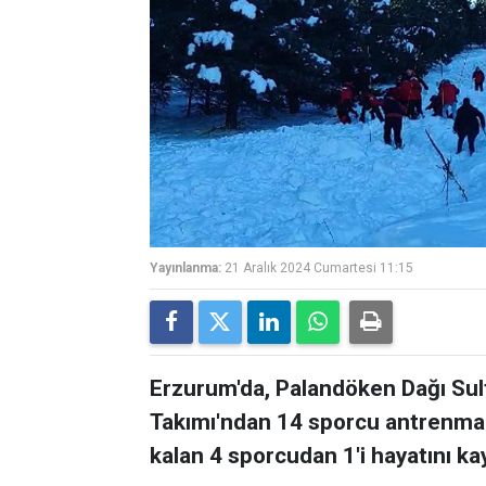
Yayınlanma:
21 Aralık 2024 Cumartesi 11:15
Erzurum'da, Palandöken Dağı Sult
Takımı'ndan 14 sporcu antrenman 
kalan 4 sporcudan 1'i hayatını kayb