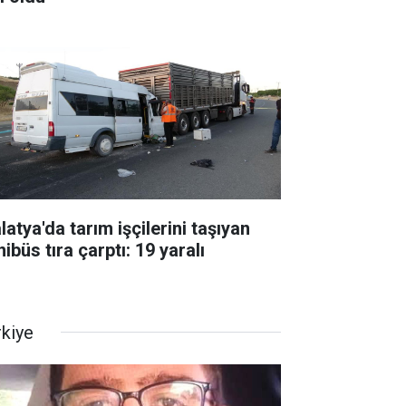
atya'da tarım işçilerini taşıyan
ibüs tıra çarptı: 19 yaralı
rkiye