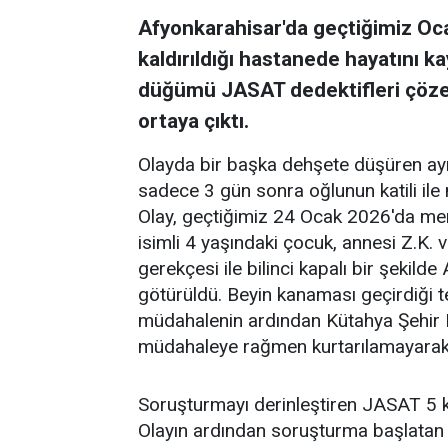
Afyonkarahisar'da geçtiğimiz Oc
kaldırıldığı hastanede hayatını 
düğümü JASAT dedektifleri çözer
ortaya çıktı.
Olayda bir başka dehşete düşüren ayr
sadece 3 gün sonra oğlunun katili ile 
Olay, geçtiğimiz 24 Ocak 2026'da merk
isimli 4 yaşındaki çocuk, annesi Z.K.
gerekçesi ile bilinci kapalı bir şekild
götürüldü. Beyin kanaması geçirdiği t
müdahalenin ardından Kütahya Şehir H
müdahaleye rağmen kurtarılamayarak h
Soruşturmayı derinleştiren JASAT 5 ki
Olayın ardından soruşturma başlatan