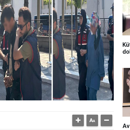
Kü
do
Av