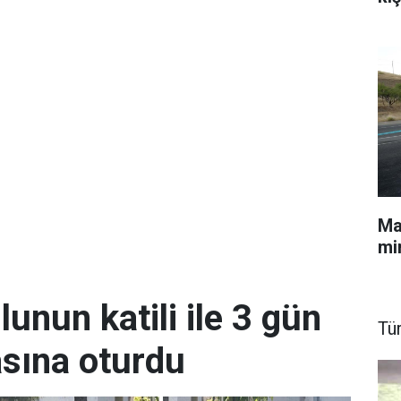
Mal
min
unun katili ile 3 gün
Tü
sına oturdu