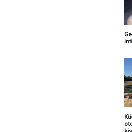
Ge
int
Kü
ot
kiş