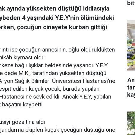
bit
ak ayında yüksekten düştüğü iddiasıyla
kaybeden 4 yaşındaki Y.E.Y'nin ölümündeki
ken, çocuğun cinayete kurban gittiği
ıntı ise çocuğun annesinin, oğlu öldürüldükten
nikâh kıyması oldu.
eze bağlı Işıklar beldesinde yaşandı. Y.E.Y
 ve dede M.K., tarafından yüksekten düştüğü
An
e Afyon Sağlık Bilimleri Üniversitesi Hastanesi'ne
ta
espit edilen küçük çocuk, burada yapılan
ka
astanesi'ne sevk edildi. Ancak Y.E.Y, yapılan
aşatını kaybetti.
şiyi gözaltına aldı
 jandarma ekipleri küçük çocuğun düştüğü öne