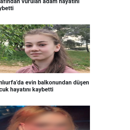
rafından vurulan adam hayatını
ybetti
nlıurfa'da evin balkonundan düşen
cuk hayatını kaybetti