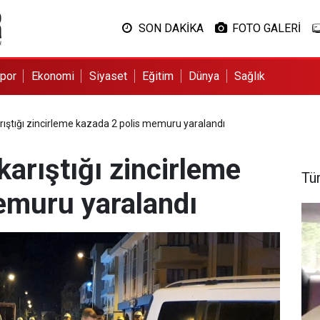
SON DAKİKA
FOTO GALERİ
por
Ekonomi
Siyaset
Eğitim
Dünya
Sağlık
arıştığı zincirleme kazada 2 polis memuru yaralandı
karıştığı zincirleme
Tü
emuru yaralandı