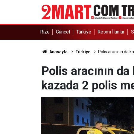
Rize
Güncel
Türkiye
Resmi İlanlar
S
Anasayfa
Türkiye
Polis aracının da k
Polis aracının da 
kazada 2 polis m