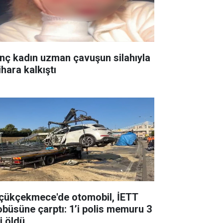
nç kadın uzman çavuşun silahıyla
ihara kalkıştı
çükçekmece'de otomobil, İETT
obüsüne çarptı: 1’i polis memuru 3
i öldü