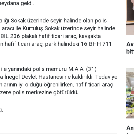
meydana geldi.
ığı Sokak üzerinde seyir halinde olan polis
aracı ile Kurtuluş Sokak üzerinde seyir halinde
IL 236 plakalı hafif ticari araç, kavşakta
an hafif ticari araç, park halindeki 16 BHH 711
Av
bit
ile yanındaki polis memuru M.A.A. (31)
la İnegöl Devlet Hastanesi'ne kaldırıldı. Tedaviye
arının iyi olduğu öğrenilirken, hafif ticari araç
üzere polis merkezine götürüldü
.
ı
.
An