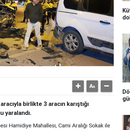
Kü
do
Dör
gü
racıyla birlikte 3 aracın karıştığı
u yaralandı.
çesi Hamidiye Mahallesi, Cami Aralığı Sokak ile