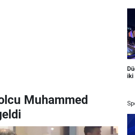
Dü
iki
utbolcu Muhammed
Sp
geldi