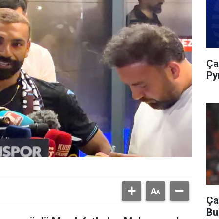
Ça
Py
Ça
Bu