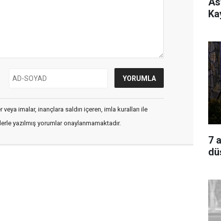
As
Ka
veya imalar, inançlara saldırı içeren, imla kuralları ile
flerle yazılmış yorumlar onaylanmamaktadır.
7 
dü