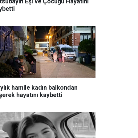
tsubayın Eşi ve Çocuğu Hayatını
ybetti
aylık hamile kadın balkondan
şerek hayatını kaybetti