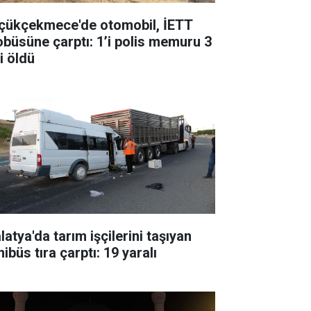
çükçekmece'de otomobil, İETT
obüsüne çarptı: 1’i polis memuru 3
i öldü
atya'da tarım işçilerini taşıyan
ibüs tıra çarptı: 19 yaralı