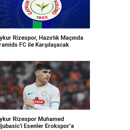
ykur Rizespor, Hazırlık Maçında
ramids FC ile Karşılaşacak
ykur Rizespor Muhamed
ljubasic'i Esenler Erokspor’a