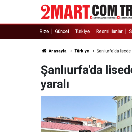
Rize
Güncel
Türkiye
Resmi İlanlar
S
Anasayfa
Türkiye
Şanlıurfa'da lisede s
Şanlıurfa'da lisede
yaralı