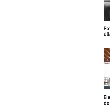
Fo
dü
El
do