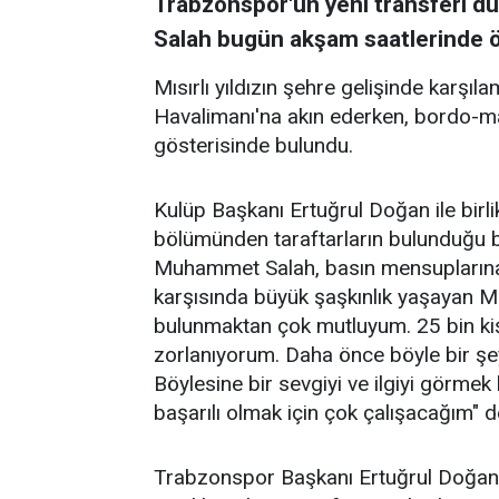
Trabzonspor'un yeni transferi d
Salah bugün akşam saatlerinde öz
Mısırlı yıldızın şehre gelişinde karşı
Havalimanı'na akın ederken, bordo-mav
gösterisinde bulundu.
Kulüp Başkanı Ertuğrul Doğan ile bir
bölümünden taraftarların bulunduğu b
Muhammet Salah, basın mensuplarına k
karşısında büyük şaşkınlık yaşayan Mı
bulunmaktan çok mutluyum. 25 bin ki
zorlanıyorum. Daha önce böyle bir şe
Böylesine bir sevgiyi ve ilgiyi görme
başarılı olmak için çok çalışacağım" d
Trabzonspor Başkanı Ertuğrul Doğan i