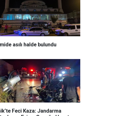
mide asılı halde bulundu
nik’te Feci Kaza: Jandarma