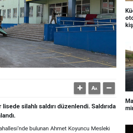
Kü
ot
kiş
Mal
 lisede silahlı saldırı düzenlendi. Saldırıda
min
landı.
Mahallesi'nde bulunan Ahmet Koyuncu Mesleki