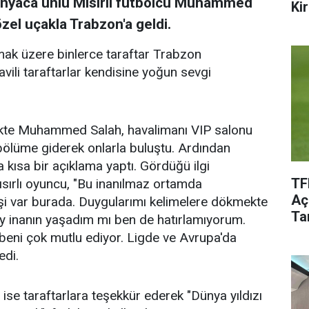
ünyaca ünlü Mısırlı futbolcu Muhammed
Kir
el uçakla Trabzon'a geldi.
lamak üzere binlerce taraftar Trabzon
ili taraftarlar kendisine yoğun sevgi
likte Muhammed Salah, havalimanı VIP salonu
ölüme giderek onlarla buluştu. Ardından
ısa bir açıklama yaptı. Gördüğü ilgi
TF
sırlı oyuncu, "Bu inanılmaz ortamda
Aç
şi var burada. Duygularımı kelimelere dökmekte
Tar
y inanın yaşadım mı ben de hatırlamıyorum.
k beni çok mutlu ediyor. Ligde ve Avrupa'da
edi.
se taraftarlara teşekkür ederek "Dünya yıldızı