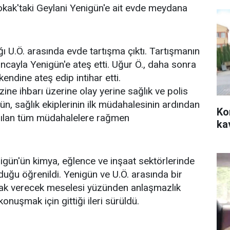
okak'taki Geylani Yenigün'e ait evde meydana
ğı U.Ö. arasında evde tartışma çıktı. Tartışmanın
ncayla Yenigün'e ateş etti. Uğur Ö., daha sonra
kendine ateş edip intihar etti.
zine ihbarı üzerine olay yerine sağlık ve polis
ün, sağlık ekiplerinin ilk müdahalesinin ardından
Ko
apılan tüm müdahalelere rağmen
ka
nigün'ün kimya, eğlence ve inşaat sektörlerinde
duğu öğrenildi. Yenigün ve U.Ö. arasında bir
acak verecek meselesi yüzünden anlaşmazlık
onuşmak için gittiği ileri sürüldü.