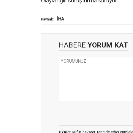
Olayla ilgili soruşturma sürüyor.
İHA
Kaynak:
HABERE
YORUM KAT
UYARI:
Küfür, hakaret, rencide edici cümleler 