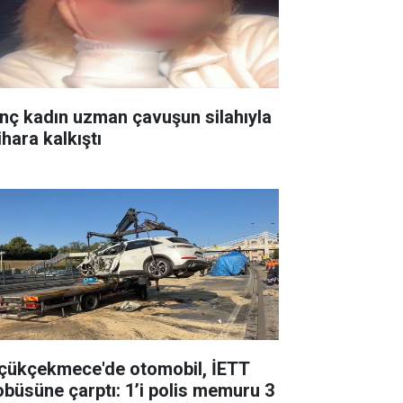
nç kadın uzman çavuşun silahıyla
ihara kalkıştı
çükçekmece'de otomobil, İETT
obüsüne çarptı: 1’i polis memuru 3