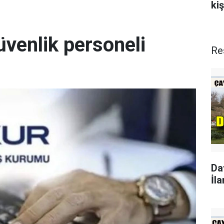
kiş
üvenlik personeli
Re
Da
İla