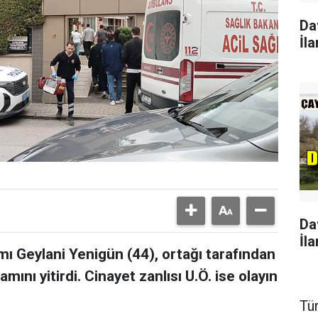
Da
İla
Da
İla
amı Geylani Yenigün (44), ortağı tarafından
amını yitirdi. Cinayet zanlısı U.Ö. ise olayın
Tü