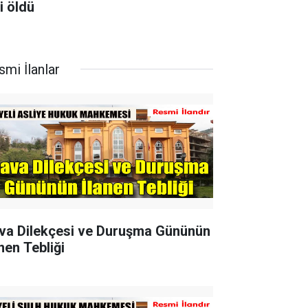
i öldü
smi İlanlar
va Dilekçesi ve Duruşma Gününün
nen Tebliği