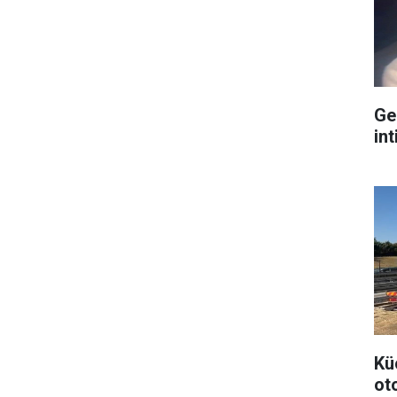
Ge
int
Kü
ot