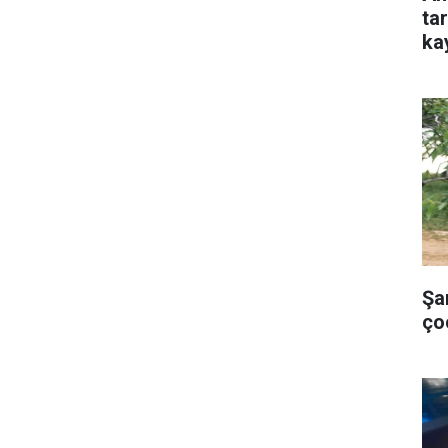
ta
ka
Şa
ço