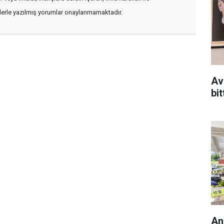
flerle yazılmış yorumlar onaylanmamaktadır.
Av
bit
An