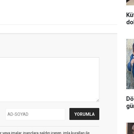
Kü
do
Dör
gü
veya imalar, inançlara saldırı içeren, imla kuralları ile