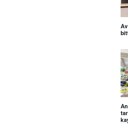
Av
bit
An
ta
ka