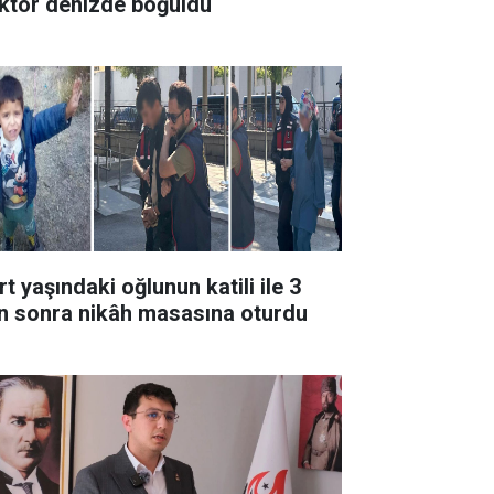
ktor denizde boğuldu
t yaşındaki oğlunun katili ile 3
n sonra nikâh masasına oturdu