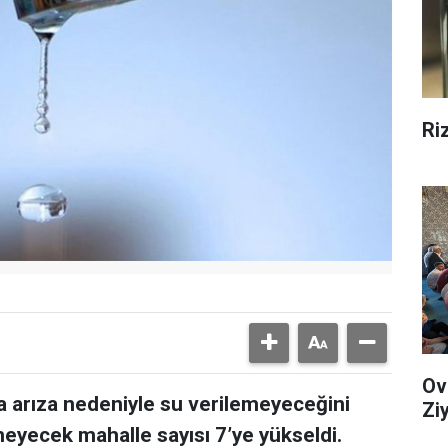
Ri
Ov
a arıza nedeniyle su verilemeyeceğini
Zi
meyecek mahalle sayısı 7’ye yükseldi.