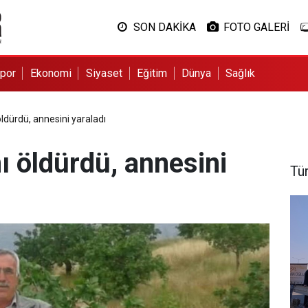
SON DAKİKA
FOTO GALERİ
por
Ekonomi
Siyaset
Eğitim
Dünya
Sağlık
öldürdü, annesini yaraladı
nı öldürdü, annesini
Tü