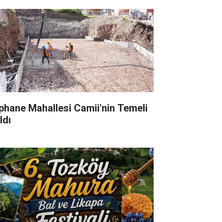
phane Mahallesi Camii'nin Temeli
ldı