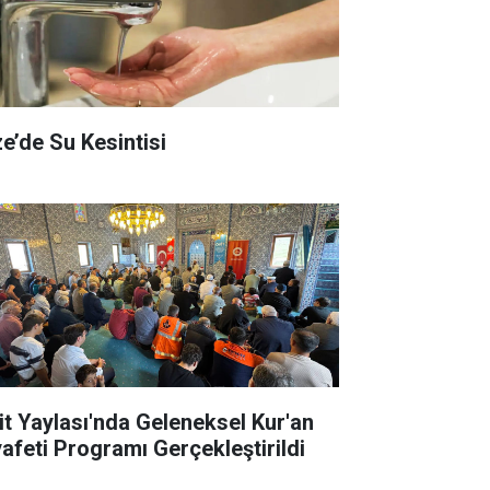
ze’de Su Kesintisi
it Yaylası'nda Geleneksel Kur'an
yafeti Programı Gerçekleştirildi