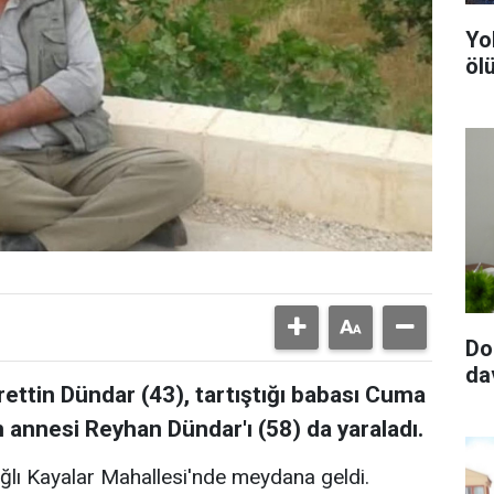
Yo
ölü
Do
da
urettin Dündar (43), tartıştığı babası Cuma
n annesi Reyhan Dündar'ı (58) da yaraladı.
ğlı Kayalar Mahallesi'nde meydana geldi.