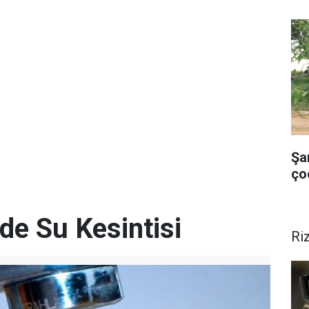
Şa
ço
de Su Kesintisi
Ri