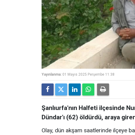
Yayınlanma:
01 Mayıs 2025 Perşembe 11:38
Şanlıurfa'nın Halfeti ilçesinde N
Dündar'ı (62) öldürdü, araya gire
Olay, dün akşam saatlerinde ilçeye ba