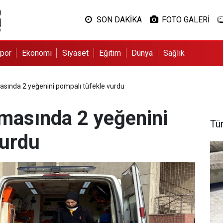
SON DAKİKA
FOTO GALERİ
por
Ekonomi
Siyaset
Eğitim
Dünya
Sağlık
sında 2 yeğenini pompalı tüfekle vurdu
masında 2 yeğenini
Tü
vurdu