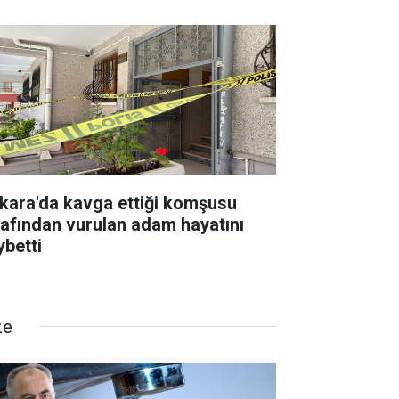
kara'da kavga ettiği komşusu
rafından vurulan adam hayatını
ybetti
ze