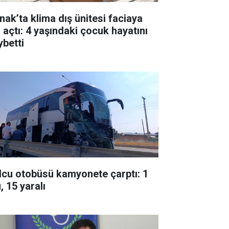
rnak’ta klima dış ünitesi faciaya
l açtı: 4 yaşındaki çocuk hayatını
ybetti
lcu otobüsü kamyonete çarptı: 1
, 15 yaralı