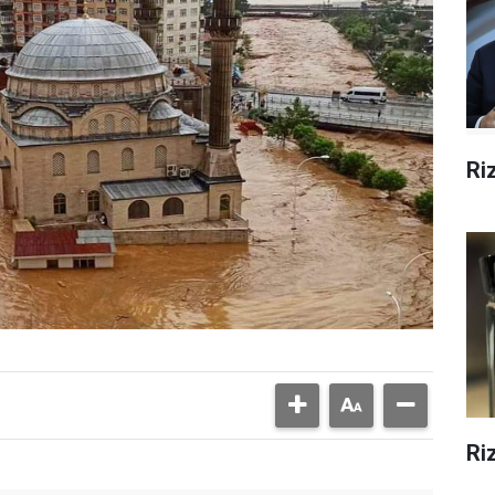
Ri
Ri