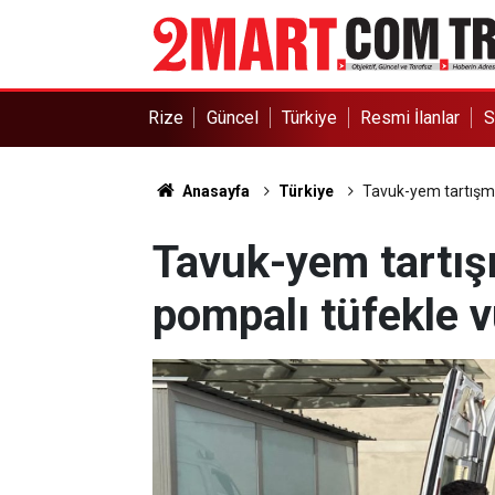
Rize
Güncel
Türkiye
Resmi İlanlar
S
Anasayfa
Türkiye
Tavuk-yem tartışma
Tavuk-yem tartış
pompalı tüfekle 