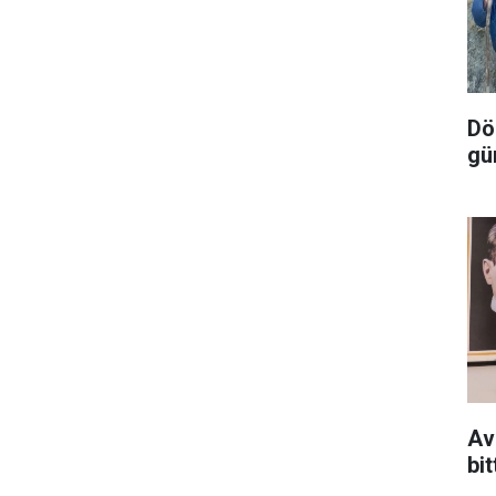
Dör
gü
Av
bit