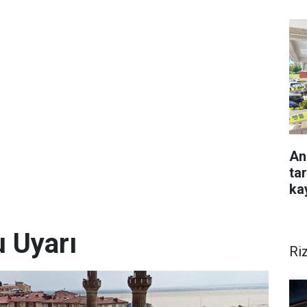
An
ta
ka
u Uyarı
Ri