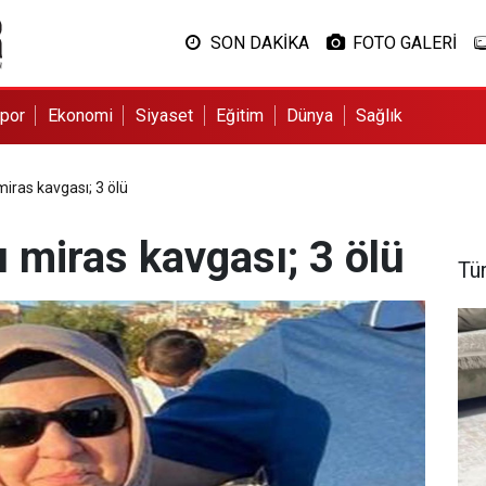
SON DAKİKA
FOTO GALERİ
por
Ekonomi
Siyaset
Eğitim
Dünya
Sağlık
miras kavgası; 3 ölü
ı miras kavgası; 3 ölü
Tü