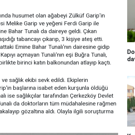
ında husumet olan ağabeyi Zülküf Garip'in
i Melike Garip ve yeğeni Ferdi Garip ile
mine Bahar Tunalı da daireye geldi. Çıkan
dığı tabancayı çıkarıp, 3 kişiye ateş etti.
ttaki Emine Bahar Tunalı'nın dairesine gidip
Do
. Kapıyı açmayan Tunalı'nın eşi Buğra Tunalı,
da
irlikte birinci katın balkonundan atlayıp kaçtı.
e sağlık ekibi sevk edildi. Ekiplerin
ip'in başlarına isabet eden kurşunla öldüğü
alı ise sağlıkçılar tarafından Çerkezköy Devlet
 Tunalı da doktorların tüm müdahalesine rağmen
kalayıp gözaltına aldı. Olayla ilgili soruşturma