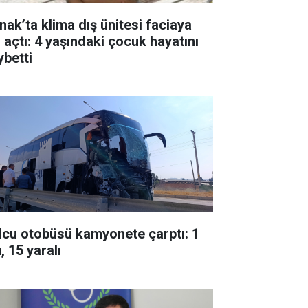
rnak’ta klima dış ünitesi faciaya
l açtı: 4 yaşındaki çocuk hayatını
ybetti
lcu otobüsü kamyonete çarptı: 1
, 15 yaralı