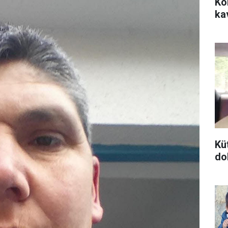
Ko
ka
Kü
do