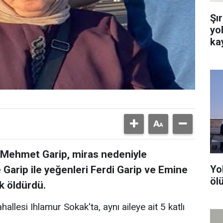
Şı
yo
ka
, Mehmet Garip, miras nedeniyle
Yo
Garip ile yeğenleri Ferdi Garip ve Emine
ölü
k öldürdü.
llesi Ihlamur Sokak'ta, aynı aileye ait 5 katlı