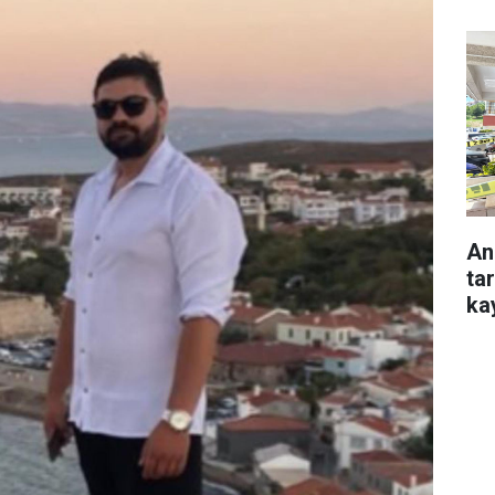
An
ta
ka