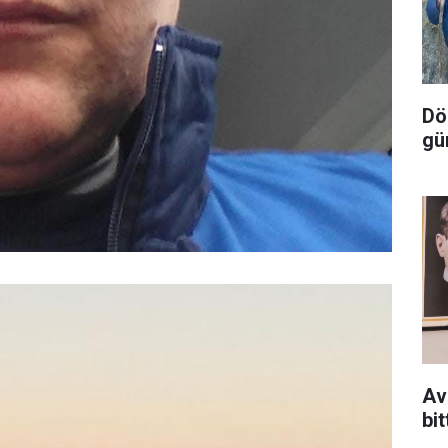
Dör
gü
Av
bit