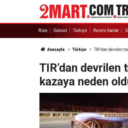
Rize
Güncel
Türkiye
Resmi İlanlar
S
Anasayfa
Türkiye
TIR’dan devrilen to
TIR’dan devrilen 
kazaya neden oldu