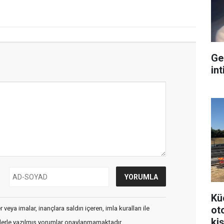
Ge
int
Kü
ot
veya imalar, inançlara saldırı içeren, imla kuralları ile
kiş
flerle yazılmış yorumlar onaylanmamaktadır.