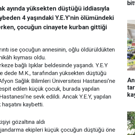
bit
ak ayında yüksekten düştüğü iddiasıyla
kaybeden 4 yaşındaki Y.E.Y'nin ölümündeki
ken, çocuğun cinayete kurban gittiği
ıntı ise çocuğun annesinin, oğlu öldürüldükten
nikâh kıyması oldu.
eze bağlı Işıklar beldesinde yaşandı. Y.E.Y
 ve dede M.K., tarafından yüksekten düştüğü
An
e Afyon Sağlık Bilimleri Üniversitesi Hastanesi'ne
ta
espit edilen küçük çocuk, burada yapılan
ka
astanesi'ne sevk edildi. Ancak Y.E.Y, yapılan
aşatını kaybetti.
şiyi gözaltına aldı
 jandarma ekipleri küçük çocuğun düştüğü öne