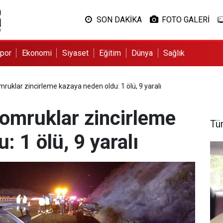
SON DAKİKA
FOTO GALERİ
por
Ekonomi
Siyaset
Eğitim
Dünya
Sağlık
mruklar zincirleme kazaya neden oldu: 1 ölü, 9 yaralı
tomruklar zincirleme
Tü
: 1 ölü, 9 yaralı