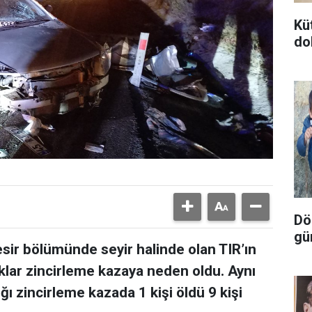
Kü
do
Dör
gü
esir bölümünde seyir halinde olan TIR’ın
lar zincirleme kazaya neden oldu. Aynı
ğı zincirleme kazada 1 kişi öldü 9 kişi