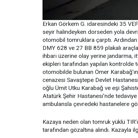
Erkan Görkem G. idaresindeki 35 VEF 
seyir halindeyken dorseden yola devri
otomobil tomruklara çarptı. Ardınd
DMY 628 ve 27 BB 859 plakalı araçlar 
ihbarı üzerine olay yerine jandarma, itf
ekipleri tarafından yapılan kontrolde 
otomobilde bulunan Ömer Karabağ’ın (7
cenazesi Savaştepe Devlet Hastanesi’n
oğlu Ümit Utku Karabağ ve eşi Şahiste
Atatürk Şehir Hastanesi’nde tedaviye a
ambulansla çevredeki hastanelere gö
Kazaya neden olan tomruk yüklü TIR’
tarafından gözaltına alındı. Kazayla ilg