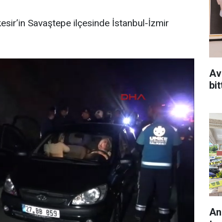
esir’in Savaştepe ilçesinde İstanbul-İzmir
Av
bit
An