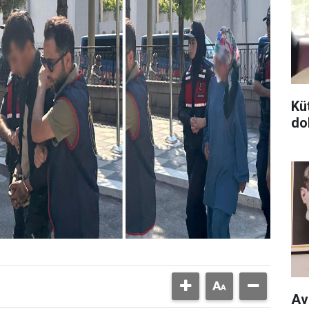
Kü
do
Av