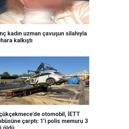
nç kadın uzman çavuşun silahıyla
ihara kalkıştı
çükçekmece'de otomobil, İETT
obüsüne çarptı: 1’i polis memuru 3
i öldü