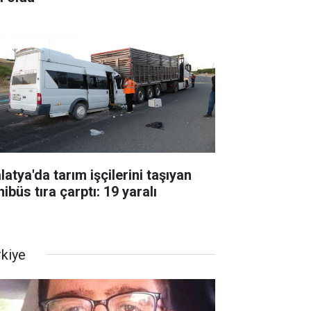
atya'da tarım işçilerini taşıyan
ibüs tıra çarptı: 19 yaralı
rkiye