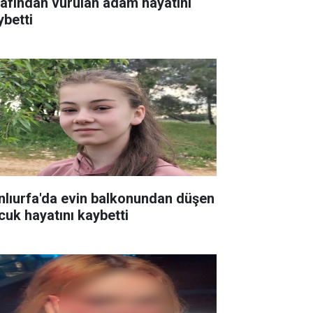
rafından vurulan adam hayatını
ybetti
nlıurfa'da evin balkonundan düşen
cuk hayatını kaybetti