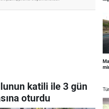
Mal
min
unun katili ile 3 gün
Tü
sına oturdu