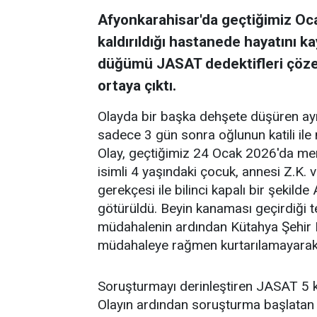
Afyonkarahisar'da geçtiğimiz Oc
kaldırıldığı hastanede hayatını 
düğümü JASAT dedektifleri çözer
ortaya çıktı.
Olayda bir başka dehşete düşüren ayr
sadece 3 gün sonra oğlunun katili ile 
Olay, geçtiğimiz 24 Ocak 2026'da merk
isimli 4 yaşındaki çocuk, annesi Z.K.
gerekçesi ile bilinci kapalı bir şekild
götürüldü. Beyin kanaması geçirdiği t
müdahalenin ardından Kütahya Şehir H
müdahaleye rağmen kurtarılamayarak h
Soruşturmayı derinleştiren JASAT 5 ki
Olayın ardından soruşturma başlatan