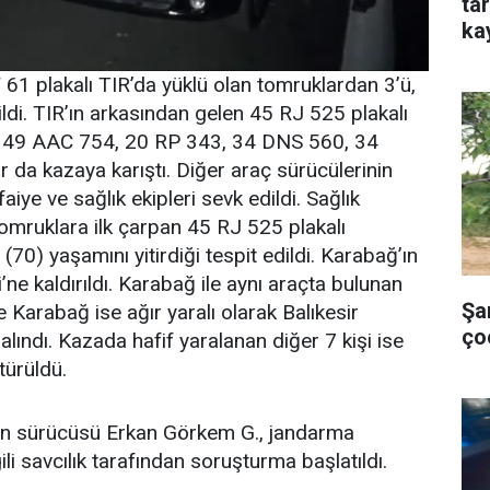
ta
ka
61 plakalı TIR’da yüklü olan tomruklardan 3’ü,
ldi. TIR’ın arkasından gelen 45 RJ 525 plakalı
an 49 AAC 754, 20 RP 343, 34 DNS 560, 34
da kazaya karıştı. Diğer araç sürücülerinin
aiye ve sağlık ekipleri sevk edildi. Sağlık
tomruklara ilk çarpan 45 RJ 525 plakalı
0) yaşamını yitirdiği tespit edildi. Karabağ’ın
e kaldırıldı. Karabağ ile aynı araçta bulunan
Şa
 Karabağ ise ağır yaralı olarak Balıkesir
ço
lındı. Kazada hafif yaralanan diğer 7 kişi ise
türüldü.
ın sürücüsü Erkan Görkem G., jandarma
ili savcılık tarafından soruşturma başlatıldı.