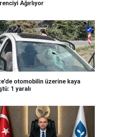
renciyi Ağırlıyor
ze’de otomobilin üzerine kaya
tü: 1 yaralı