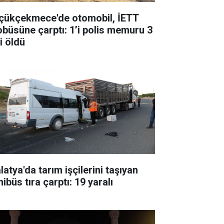
çükçekmece'de otomobil, İETT
obüsüne çarptı: 1’i polis memuru 3
i öldü
atya'da tarım işçilerini taşıyan
ibüs tıra çarptı: 19 yaralı