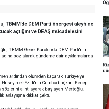
Öğ
ğlu, TBMM'de DEM Parti önergesi aleyhine
 kucak açtığını ve DEAŞ mücadelesini
toğlu, TBMM Genel Kurulunda DEM Parti'nin
u adına söz alarak gündeme dair açıklamalarda
Ri
düş
hemen ardından ölümden kaçarak Türkiye'ye
l Hüseyin el-Ezidi'nin Cumhurbaşkanı Recep
 sözlerini alıntılayarak başlayan Mertoğlu,
ik anlayışına dikkat çekti.