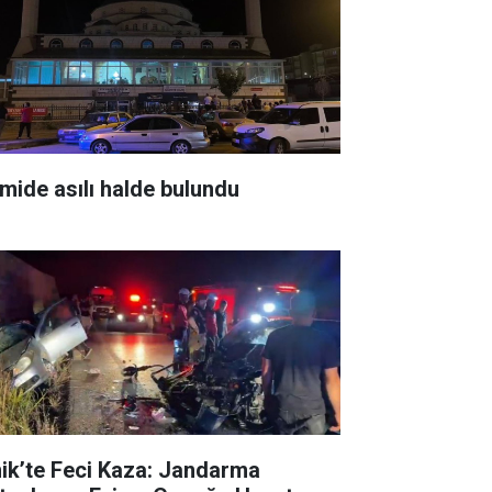
mide asılı halde bulundu
nik’te Feci Kaza: Jandarma