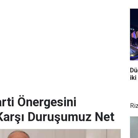
Dü
iki
ti Önergesini
Ri
 Karşı Duruşumuz Net