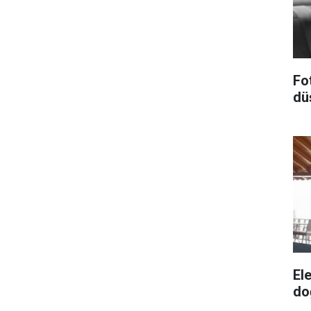
Fo
dü
El
do