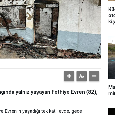
Kü
ot
kiş
Mal
ngında yalnız yaşayan Fethiye Evren (82),
min
 Evren'in yaşadığı tek katlı evde, gece