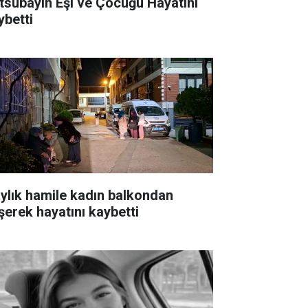
tsubayın Eşi ve Çocuğu Hayatını
ybetti
aylık hamile kadın balkondan
şerek hayatını kaybetti