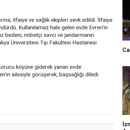
a, itfaiye ve sağlık ekipleri sevk edildi. İtfaiye
ndürdü. Kullanılamaz hale gelen evde Evren'in
ız bedeni, nöbetçi savcı ve jandarmanın
akya Üniversitesi Tıp Fakültesi Hastanesi
Ca
Korucu köyüne giderek yanan evde
'in ailesiyle görüşerek, başsağlığı diledi.
İz