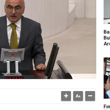
Ba
Bu
Ar
Fı