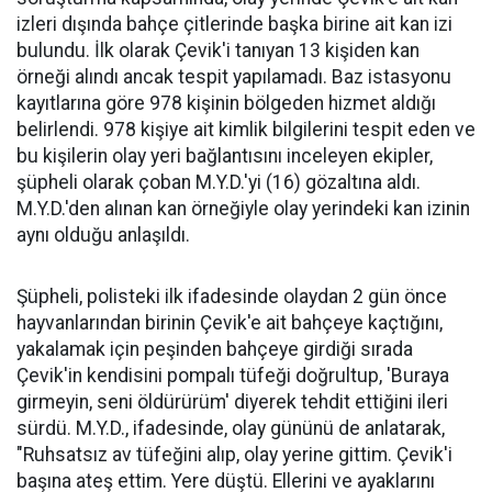
izleri dışında bahçe çitlerinde başka birine ait kan izi
bulundu. İlk olarak Çevik'i tanıyan 13 kişiden kan
örneği alındı ancak tespit yapılamadı. Baz istasyonu
kayıtlarına göre 978 kişinin bölgeden hizmet aldığı
belirlendi. 978 kişiye ait kimlik bilgilerini tespit eden ve
bu kişilerin olay yeri bağlantısını inceleyen ekipler,
şüpheli olarak çoban M.Y.D.'yi (16) gözaltına aldı.
M.Y.D.'den alınan kan örneğiyle olay yerindeki kan izinin
aynı olduğu anlaşıldı.
Şüpheli, polisteki ilk ifadesinde olaydan 2 gün önce
hayvanlarından birinin Çevik'e ait bahçeye kaçtığını,
yakalamak için peşinden bahçeye girdiği sırada
Çevik'in kendisini pompalı tüfeği doğrultup, 'Buraya
girmeyin, seni öldürürüm' diyerek tehdit ettiğini ileri
sürdü. M.Y.D., ifadesinde, olay gününü de anlatarak,
"Ruhsatsız av tüfeğini alıp, olay yerine gittim. Çevik'i
başına ateş ettim. Yere düştü. Ellerini ve ayaklarını