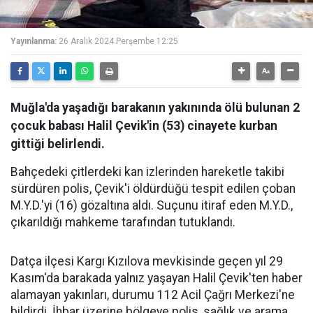
Yayınlanma:
26 Aralık 2024 Perşembe 12:25
Muğla'da yaşadığı barakanın yakınında ölü bulunan 2
çocuk babası Halil Çevik'in (53) cinayete kurban
gittiği belirlendi.
Bahçedeki çitlerdeki kan izlerinden hareketle takibi
sürdüren polis, Çevik'i öldürdüğü tespit edilen çoban
M.Y.D.'yi (16) gözaltına aldı. Suçunu itiraf eden M.Y.D.,
çıkarıldığı mahkeme tarafından tutuklandı.
Datça ilçesi Kargı Kızılova mevkisinde geçen yıl 29
Kasım'da barakada yalnız yaşayan Halil Çevik'ten haber
alamayan yakınları, durumu 112 Acil Çağrı Merkezi'ne
bildirdi. İhbar üzerine bölgeye polis, sağlık ve arama