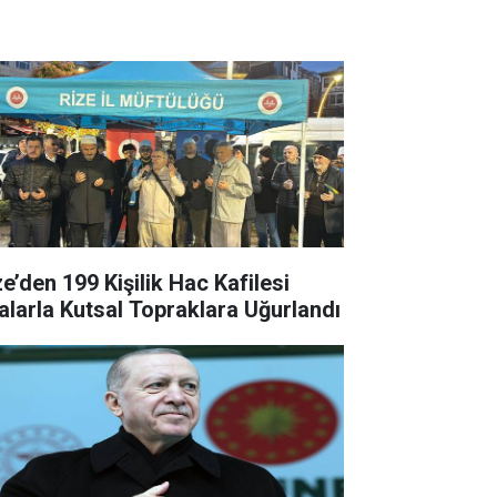
ze’den 199 Kişilik Hac Kafilesi
alarla Kutsal Topraklara Uğurlandı