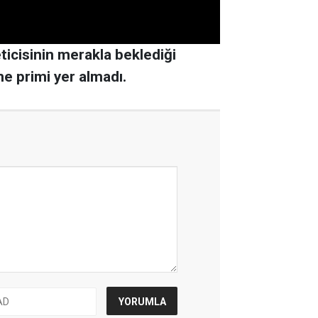
icisinin merakla beklediği
me primi yer almadı.