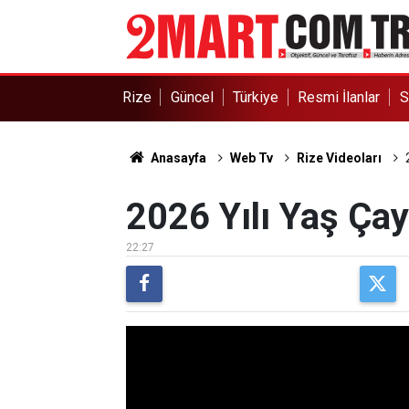
Rize
Güncel
Türkiye
Resmi İlanlar
S
Anasayfa
Web Tv
Rize Videoları
2026 Yılı Yaş Çay 
22:27