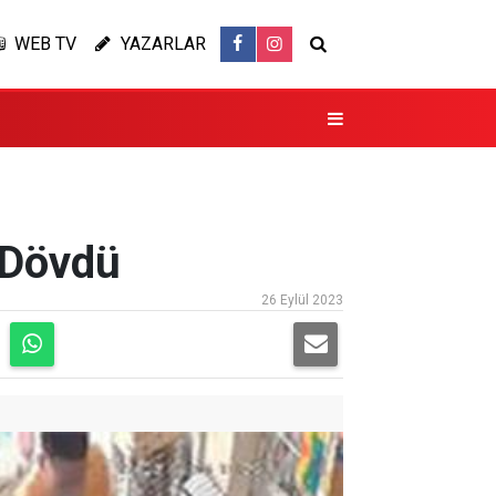
WEB TV
YAZARLAR
i Dövdü
26 Eylül 2023