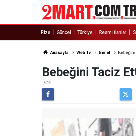
Rize
Güncel
Türkiye
Resmi İlanlar
S
Anasayfa
Web Tv
Genel
Bebeğini 
Bebeğini Taciz Et
16:58