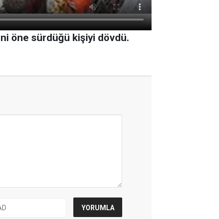
ini öne sürdüğü kişiyi dövdü.