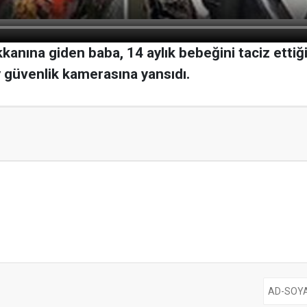
kkanına giden baba, 14 aylık bebeğini taciz ettiğ
y güvenlik kamerasına yansıdı.