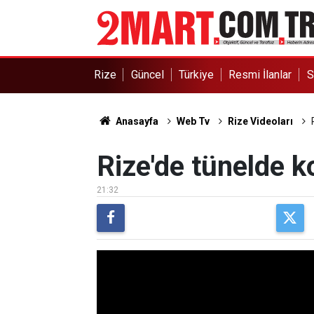
Rize
Güncel
Türkiye
Resmi İlanlar
S
Anasayfa
Web Tv
Rize Videoları
Rize'de tünelde k
21:32