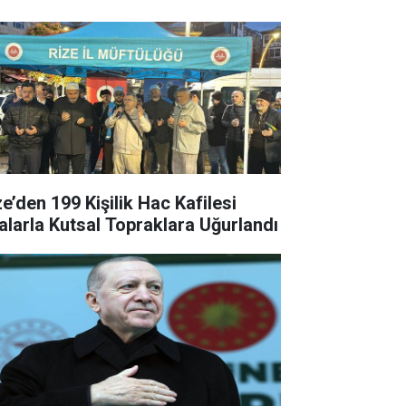
ze’den 199 Kişilik Hac Kafilesi
alarla Kutsal Topraklara Uğurlandı