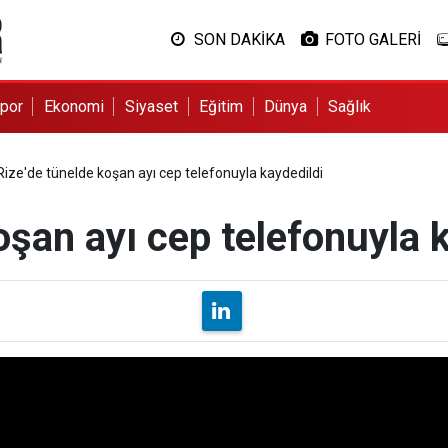
SON DAKİKA
FOTO GALERİ
por
Ekonomi
Siyaset
Eğitim
Dünya
Sağlık
Rize'de tünelde koşan ayı cep telefonuyla kaydedildi
oşan ayı cep telefonuyla 