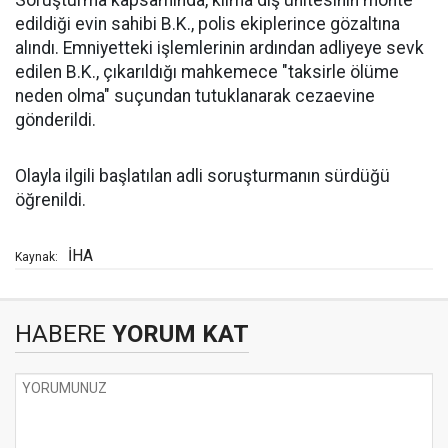
Soruşturma kapsamında, klima dış ünitesinin monte
edildiği evin sahibi B.K., polis ekiplerince gözaltına
alındı. Emniyetteki işlemlerinin ardından adliyeye sevk
edilen B.K., çıkarıldığı mahkemece "taksirle ölüme
neden olma" suçundan tutuklanarak cezaevine
gönderildi.
Olayla ilgili başlatılan adli soruşturmanın sürdüğü
öğrenildi.
İHA
Kaynak:
HABERE
YORUM KAT