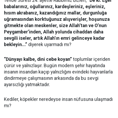
Tevbe Suresi 24. ayette Rabbimiz bizleri;
“De ki: Eğer
babalarınız, oğullarınız, kardeşleriniz, eşleriniz,
hısım akrabanız, kazandığınız mallar, durgunluğa
uğramasından korktuğunuz alışverişler, hoşunuza
gitmekte olan meskenler, size Allah’tan ve O’nun
Peygamber’inden, Allah yolunda cihaddan daha
sevgili iseler, artık Allah’ın emri gelinceye kadar
bekleyin...”
diyerek uyarmadı mı?
“Dünyayı kalbe, dini cebe koyan”
toplumlar içeriden
çürür ve yalnızlaşır. Bugün modern şehir hayatında
insanın insandan kaçıp yalnızlığını evindeki hayvanlarla
dindirmeye çalışmasının arkasında da bu sevgi
ayarsızlığı yatmaktadır.
Kediler, köpekler neredeyse insan nüfusuna ulaşmadı
mı?