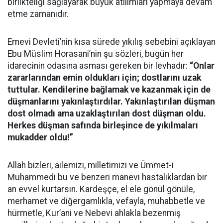
birlikteliği sağlayarak büyük atılımları yapmaya devam
etme zamanıdır.
Emevi Devleti’nin kısa sürede yıkılış sebebini açıklayan
Ebu Müslim Horasani’nin şu sözleri, bugün her
idarecinin odasına asması gereken bir levhadır:
“Onlar
zararlarından emin oldukları için; dostlarını uzak
tuttular. Kendilerine bağlamak ve kazanmak için de
düşmanlarını yakınlaştırdılar. Yakınlaştırılan düşman
dost olmadı ama uzaklaştırılan dost düşman oldu.
Herkes düşman safında birleşince de yıkılmaları
mukadder oldu!”
Allah bizleri, ailemizi, milletimizi ve Ümmet-i
Muhammedi bu ve benzeri manevi hastalıklardan bir
an evvel kurtarsın. Kardeşçe, el ele gönül gönüle,
merhamet ve diğergamlıkla, vefayla, muhabbetle ve
hürmetle, Kur’ani ve Nebevi ahlakla bezenmiş