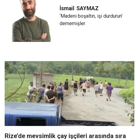
İsmail
SAYMAZ
‘Madeni boşaltın, işi durdurun’
dememişler
Rize’de mevsimlik çay işçileri arasında sıra