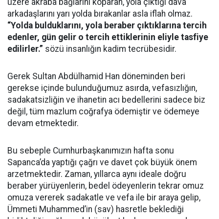
üzere akraba bağlarını koparan, yola çıktığı dava
arkadaşlarını yarı yolda bırakanlar asla iflah olmaz.
“Yolda bulduklarını, yola beraber çıktıklarına tercih
edenler, gün gelir o tercih ettiklerinin eliyle tasfiye
edilirler.”
sözü insanlığın kadim tecrübesidir.
Gerek Sultan Abdülhamid Han döneminden beri
gerekse içinde bulunduğumuz asırda, vefasızlığın,
sadakatsizliğin ve ihanetin acı bedellerini sadece biz
değil, tüm mazlum coğrafya ödemiştir ve ödemeye
devam etmektedir.
Bu sebeple Cumhurbaşkanımızın hafta sonu
Sapanca’da yaptığı çağrı ve davet çok büyük önem
arzetmektedir. Zaman, yıllarca aynı ideale doğru
beraber yürüyenlerin, bedel ödeyenlerin tekrar omuz
omuza vererek sadakatle ve vefa ile bir araya gelip,
Ümmeti Muhammed’in (sav) hasretle beklediği