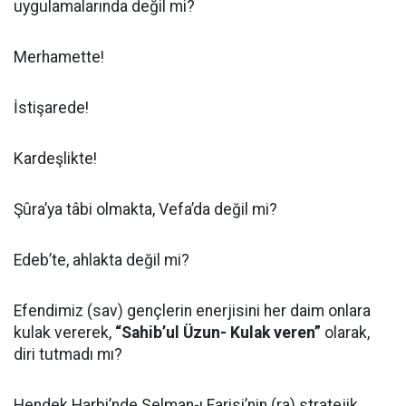
uygulamalarında değil mi?
Merhamette!
İstişarede!
Kardeşlikte!
Şûra’ya tâbi olmakta, Vefa’da değil mi?
Edeb’te, ahlakta değil mi?
Efendimiz (sav) gençlerin enerjisini her daim onlara
kulak vererek,
“Sahib’ul Üzun- Kulak veren”
olarak,
diri tutmadı mı?
Hendek Harbi’nde Selman-ı Farisi’nin (ra) stratejik