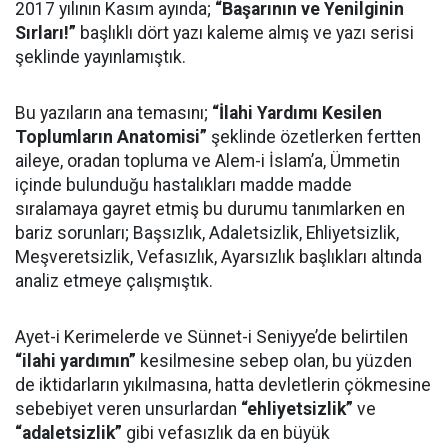
2017 yılının Kasım ayında;
“Başarının ve Yenilginin
Sırları!”
başlıklı dört yazı kaleme almış ve yazı serisi
şeklinde yayınlamıştık.
Bu yazıların ana temasını;
“İlahi Yardımı Kesilen
Toplumların Anatomisi”
şeklinde özetlerken fertten
aileye, oradan topluma ve Alem-i İslam’a, Ümmetin
içinde bulunduğu hastalıkları madde madde
sıralamaya gayret etmiş bu durumu tanımlarken en
bariz sorunları; Başsızlık, Adaletsizlik, Ehliyetsizlik,
Meşveretsizlik, Vefasızlık, Ayarsızlık başlıkları altında
analiz etmeye çalışmıştık.
Ayet-i Kerimelerde ve Sünnet-i Seniyye’de belirtilen
“ilahi yardımın”
kesilmesine sebep olan, bu yüzden
de iktidarların yıkılmasına, hatta devletlerin çökmesine
sebebiyet veren unsurlardan
“ehliyetsizlik”
ve
“adaletsizlik”
gibi vefasızlık da en büyük