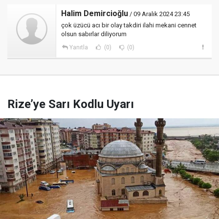
Halim Demircioğlu
/ 09 Aralık 2024 23:45
çok üzücü acı bir olay takdiri ilahi mekani cennet
olsun sabırlar diliyorum
Yanıtla
(0)
(0)
Rize’ye Sarı Kodlu Uyarı