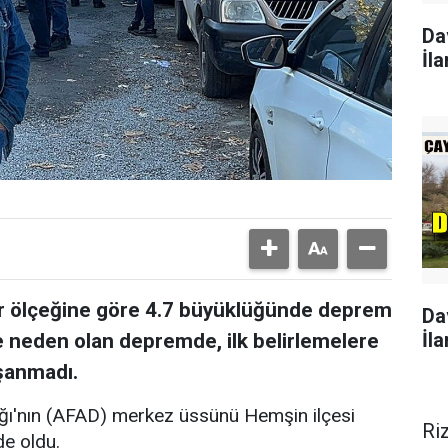
Da
İla
er ölçeğine göre 4.7 büyüklüğünde deprem
Da
İla
e neden olan depremde, ilk belirlemelere
şanmadı.
ığı'nın (AFAD) merkez üssünü Hemşin ilçesi
Ri
de oldu.