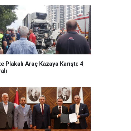
ze Plakalı Araç Kazaya Karıştı: 4
alı