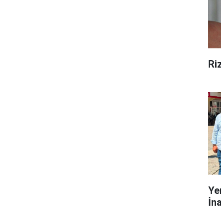
Ri
Ye
İn