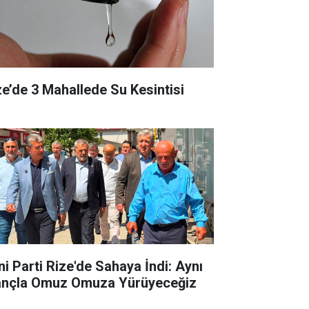
ze’de 3 Mahallede Su Kesintisi
ni Parti Rize'de Sahaya İndi: Aynı
ançla Omuz Omuza Yürüyeceğiz