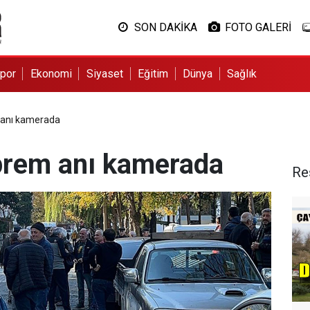
SON DAKİKA
FOTO GALERİ
por
Ekonomi
Siyaset
Eğitim
Dünya
Sağlık
m anı kamerada
eprem anı kamerada
Re