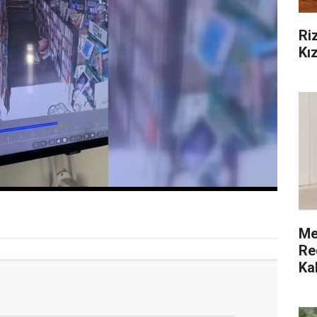
Ri
Kız
Me
Re
Ka