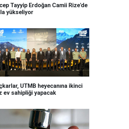
cep Tayyip Erdoğan Camii Rize'de
zla yükseliyor
çkarlar, UTMB heyecanına ikinci
z ev sahipliği yapacak