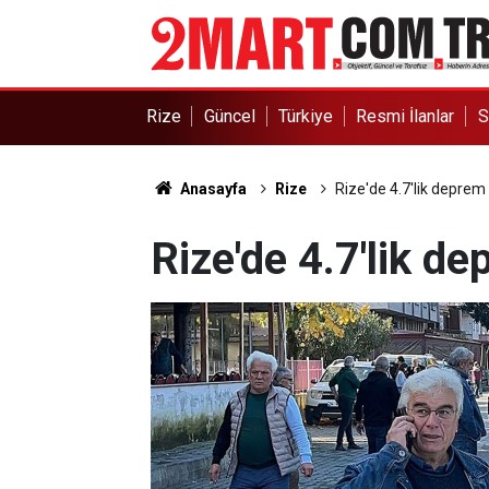
Rize
Güncel
Türkiye
Resmi İlanlar
S
Anasayfa
Rize
Rize'de 4.7'lik depre
Rize'de 4.7'lik d