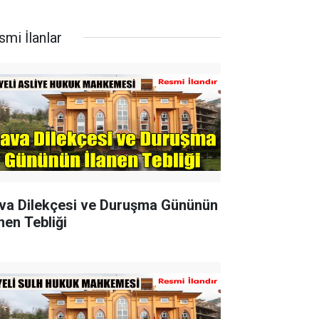
smi İlanlar
va Dilekçesi ve Duruşma Gününün
nen Tebliği