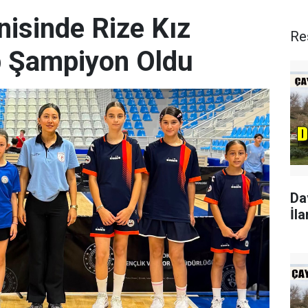
isinde Rize Kız
Re
 Şampiyon Oldu
Da
İla