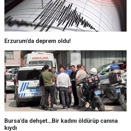
Erzurum'da deprem oldu!
Bursa'da dehşet...Bir kadını öldürüp canına
kıydı