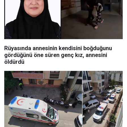
Rüyasında annesinin kendisini boğduğunu
gördüğünü öne süren genç kız, annesini
öldürdü