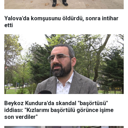
Yalova'da komşusunu öldürdü, sonra intihar
etti
Beykoz Kundura'da skandal "başörtüsü"
iddiası: "Kızlarımı başörtülü görünce işime
son verdiler"