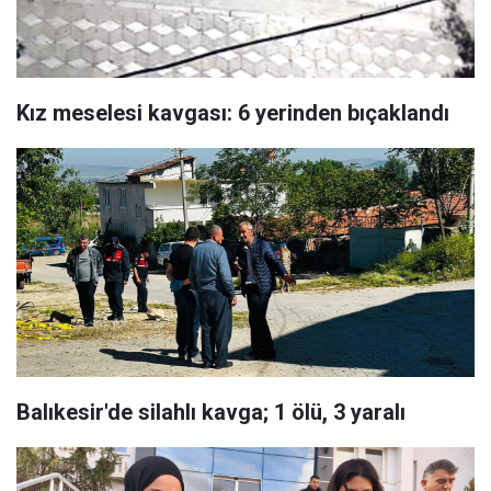
Kız meselesi kavgası: 6 yerinden bıçaklandı
Balıkesir'de silahlı kavga; 1 ölü, 3 yaralı