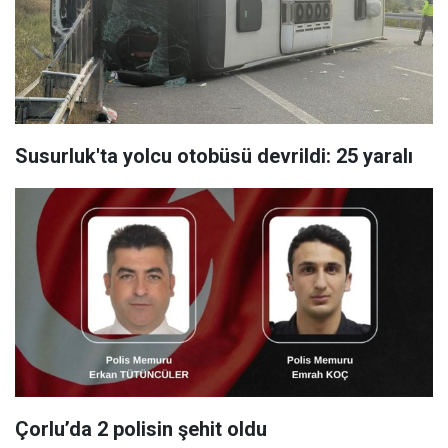
Susurluk'ta yolcu otobüsü devrildi: 25 yaralı
Çorlu’da 2 polisin şehit oldu