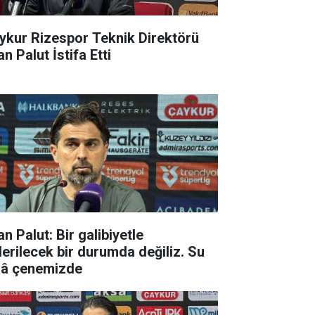
ykur Rizespor Teknik Direktörü
an Palut İstifa Etti
an Palut: Bir galibiyetle
derilecek bir durumda değiliz. Su
lâ çenemizde