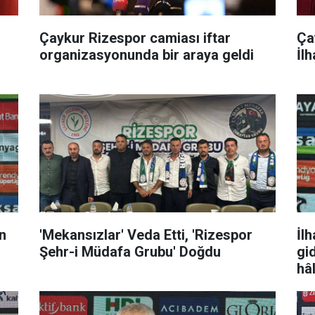
Çaykur Rizespor camiası iftar
Ça
organizasyonunda bir araya geldi
İlh
en
'Mekansızlar' Veda Etti, 'Rizespor
İlh
Şehr-i Müdafa Grubu' Doğdu
gi
hâ