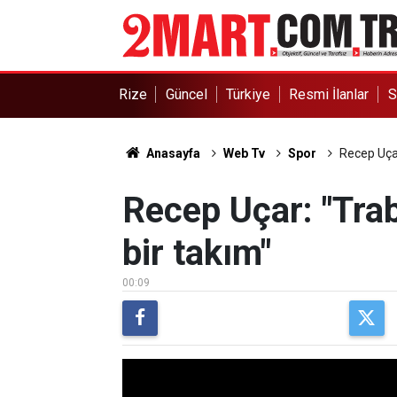
Rize
Güncel
Türkiye
Resmi İlanlar
S
Anasayfa
Web Tv
Spor
Recep Uçar
Recep Uçar: "Trab
bir takım"
00:09