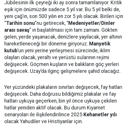
Jübilesinin ilk çeyreği iki ay sonra tamamlanıyor. Kritik
eşik için önümüzde sadece 5 yıl var. Bu 5 yıl belki de,
yeni çağ’ın, son 500 yılın en zor 5 yılı olacak. Birileri için
“
Tarihin sonu
”nu getirecek, “
Medeniyetler/Dinler
arası savaş
” ın başlatılması için tam zamanı. Gökten
gelen, yerde yaşanacak, denizlere yayılacak, yer altının
hareketleneceği bir döneme giriyoruz.
Manyetik
kutub
’un yeni yerine yerleşmesi sürecinde, iklim
olayları olacak, yeraltı ve yerüstü sularının rejimi
değişecek. Göçmen kuşların ve balıkların göç yerleri
değişecek. Uzay’da ilginç gelişmelere şahid olacağız.
Yer yüzündeki plakaların sınırları değişecek, fay hatları
değişecek. Daha doğrusu bildiğimiz plakalar ve fay
hatları uykuya geçerken, bin yıl önce uykuya çekilen
hatlar yeniden aktif olacak. Bu durum Kıyamet
senaryoları ile ilişkilendirilince 2025
Kehanetler yılı
olacak Yahudiler ve Hristiyanlar için.