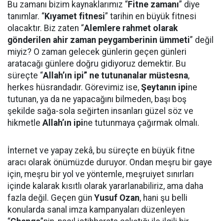
Bu zamanı bizim kaynaklarımız “
Fitne zamanı
” diye
tanımlar. “
Kıyamet fitnesi
” tarihin en büyük fitnesi
olacaktır. Biz zaten “
Alemlere rahmet olarak
gönderilen ahir zaman peygamberinin ümmeti
” değil
miyiz? O zaman gelecek günlerin geçen günleri
aratacağı günlere doğru gidiyoruz demektir. Bu
süreçte “
Allah’ın ipi” ne tutunanalar müstesna
,
herkes hüsrandadır. Görevimiz ise,
Şeytanın ipi
ne
tutunan, ya da ne yapacağını bilmeden, başı boş
şekilde sağa-sola seğirten insanları güzel söz ve
hikmetle
Allah’ın ipi
ne tutunmaya çağırmak olmalı.
İnternet ve yapay zekâ, bu süreçte en büyük fitne
aracı olarak önümüzde duruyor. Ondan meşru bir gaye
için, meşru bir yol ve yöntemle, meşruiyet sınırları
içinde kalarak kısıtlı olarak yararlanabiliriz, ama daha
fazla değil. Geçen gün
Yusuf Ozan
, hani şu belli
konularda sanal imza kampanyaları düzenleyen