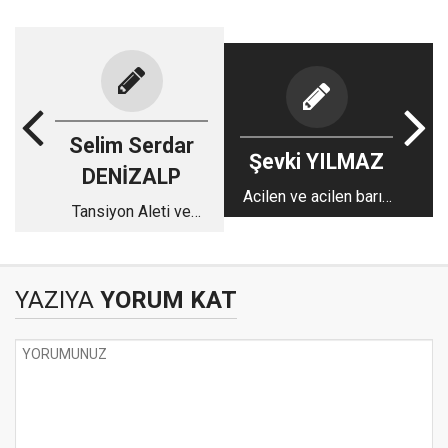
Selim Serdar
Şevki YILMAZ
DENİZALP
Acilen ve acilen barış
Tansiyon Aleti ve
gücü Gazze’ye!
Doktor!..
YAZIYA
YORUM KAT