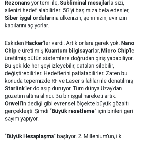
Rezonans
yöntemi ile,
Subliminal mesajlar
la sizi,
ailenizi hedef alabilirler. 5G’yi başımıza bela edenler,
Siber işgal orduları
na ülkenizin, şehrinizin, evinizin
kapılarını açıyorlar.
Eskiden
Hacker
’ler vardı. Artık onlara gerek yok.
Nano
Chip
le üretilmiş
Kuantum bilgisayar
lar,
Micro Chip
’le
üretilmiş bütün sistemlere doğrudan giriş yapabiliyor.
Bu şekilde her şeyi izleyebilir, dataları silebilir,
değiştirebilirler. Hedeflerini patlatabilirler. Zaten bu
konuda tepemizde RF ve Laser silahları ile donatılmış
Starlink
’ler dolaşıp duruyor. Tüm dünya Uzay’dan
gözetim altına alındı. Bu bir işgal hareketi artık.
Orwell
’in dediği gibi evrensel ölçekte büyük gözaltı
gerçekleşti. Şimdi “
Büyük resetleme
“ için birileri geri
sayım yapıyor.
“
Büyük Hesaplaşma
” başlıyor. 2. Millenium’un, ilk