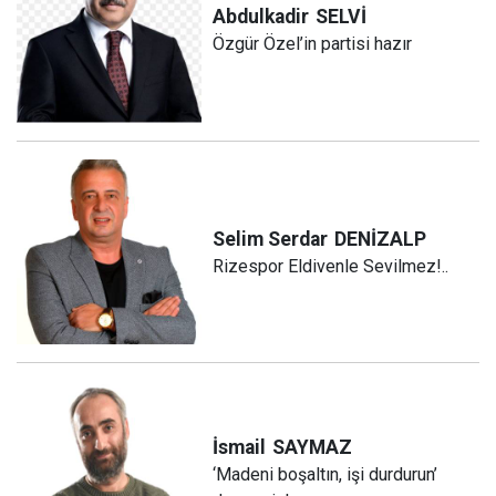
Abdulkadir
SELVİ
Özgür Özel’in partisi hazır
Selim Serdar
DENİZALP
Rizespor Eldivenle Sevilmez!..
İsmail
SAYMAZ
‘Madeni boşaltın, işi durdurun’