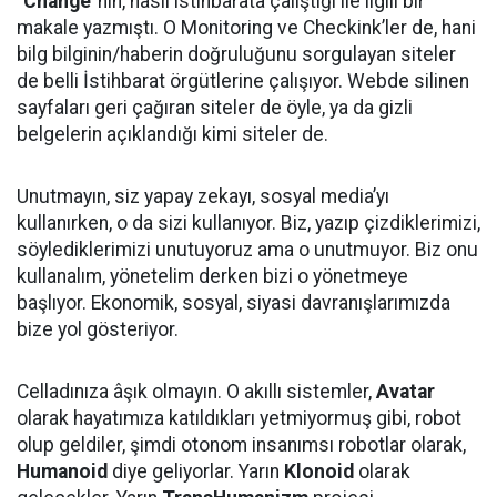
“
Change
”nin, nasıl istihbarata çalıştığı ile ilgili bir
makale yazmıştı. O Monitoring ve Checkink’ler de, hani
bilg bilginin/haberin doğruluğunu sorgulayan siteler
de belli İstihbarat örgütlerine çalışıyor. Webde silinen
sayfaları geri çağıran siteler de öyle, ya da gizli
belgelerin açıklandığı kimi siteler de.
Unutmayın, siz yapay zekayı, sosyal media’yı
kullanırken, o da sizi kullanıyor. Biz, yazıp çizdiklerimizi,
söylediklerimizi unutuyoruz ama o unutmuyor. Biz onu
kullanalım, yönetelim derken bizi o yönetmeye
başlıyor. Ekonomik, sosyal, siyasi davranışlarımızda
bize yol gösteriyor.
Celladınıza âşık olmayın. O akıllı sistemler,
Avatar
olarak hayatımıza katıldıkları yetmiyormuş gibi, robot
olup geldiler, şimdi otonom insanımsı robotlar olarak,
Humanoid
diye geliyorlar. Yarın
Klonoid
olarak