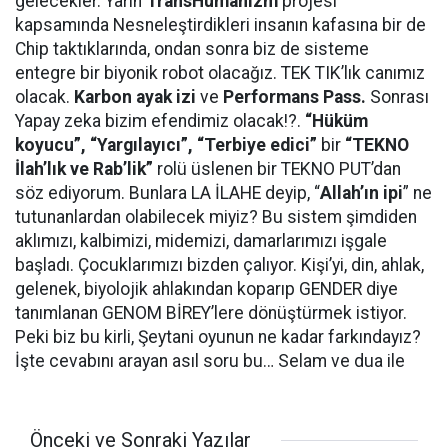
gelecekler. Yarın
TransHumanizm
projesi
kapsamında Nesneleştirdikleri insanın kafasına bir de
Chip taktıklarında, ondan sonra biz de sisteme
entegre bir biyonik robot olacağız. TEK TIK’lık canımız
olacak.
Karbon ayak izi
ve
Performans Pass.
Sonrası
Yapay zeka bizim efendimiz olacak!?.
“Hüküm
koyucu”, “Yargılayıcı”, “Terbiye edici”
bir
“TEKNO
İlah’lık ve Rab’lik”
rolü üslenen bir TEKNO PUT’dan
söz ediyorum. Bunlara LA İLAHE deyip, “
Allah’ın ipi
” ne
tutunanlardan olabilecek miyiz? Bu sistem şimdiden
aklımızı, kalbimizi, midemizi, damarlarımızı işgale
başladı. Çocuklarımızı bizden çalıyor. Kişi’yi, din, ahlak,
gelenek, biyolojik ahlakından koparıp GENDER diye
tanımlanan GENOM BİREY’lere dönüştürmek istiyor.
Peki biz bu kirli, Şeytani oyunun ne kadar farkındayız?
İşte cevabını arayan asıl soru bu… Selam ve dua ile
Önceki ve Sonraki Yazılar