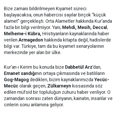
Bize zamanı bildirilmeyen Kıyamet süreci
başlayacaksa, onun habercisi sayılar birçok “küçük
alamet” gerçekleşti. Orta Alametler hakkında Kur’anda
fazla bir bilgi verilmiyor. Yani,
Mehdi, Mesih, Deccal
,
Melheme-i Kübra,
Hristiyanların kaynaklarında haber
verilen
Armagedon
hakkında kitapta değil, hadislerde
bilgi var. Türkiye, tam da bu kıyamet senaryolarının
merkezinde yer alan bir ülke.
Kur’an-ı Kerim bu konuda bize
Dabbetül Arz
’dan,
Emanet sandığı
nın ortaya çıkmasında ve batılıların
Gog-Magog
dedikleri, bizim kaynaklarımızda
Yecüc-
Mecüc
olarak geçen,
Zülkarneyn
kıssasında söz
edilen müfsid bir topluluğun zuhuru haber veriliyor. O
zamandan sonrası zaten dünyanın, kainatın, insanlar ve
cinlerin sonu anlamına geliyor.