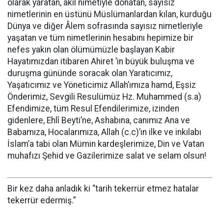
olarak yaratan, akıl nimetiyle donatan, sayısız
nimetlerinin en üstünü Müslümanlardan kılan, kurduğu
Dünya ve diğer Âlem sofrasında sayısız nimetleriyle
yaşatan ve tüm nimetlerinin hesabını hepimize bir
nefes yakın olan ölümümüzle başlayan Kabir
Hayatımızdan itibaren Ahiret ’in büyük buluşma ve
duruşma gününde soracak olan Yaratıcımız,
Yaşatıcımız ve Yöneticimiz Allah’ımıza hamd, Eşsiz
Önderimiz, Sevgili Resulümüz Hz. Muhammed (s.a)
Efendimize, tüm Resul Efendilerimize, izinden
gidenlere, Ehlî Beyti’ne, Ashabına, canımız Ana ve
Babamıza, Hocalarımıza, Allah (c.c)’ın ilke ve inkılabı
İslam’a tabi olan Mümin kardeşlerimize, Din ve Vatan
muhafızı Şehid ve Gazilerimize salat ve selam olsun!
Bir kez daha anladık ki “tarih tekerrür etmez hatalar
tekerrür edermiş.”