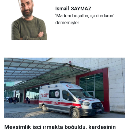
İsmail
SAYMAZ
‘Madeni boşaltın, işi durdurun’
dememişler
Mevsimlik işçi ırmakta boğuldu, kardeşinin