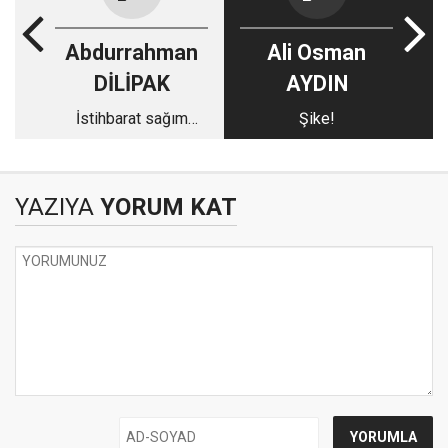
Abdurrahman
Ali Osman
DİLİPAK
AYDIN
İstihbarat sağım
Şike!
merkezleri: Sosyal
Media
YAZIYA
YORUM KAT