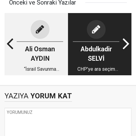
Önceki ve Sonraki Yazılar
Ali Osman
Abdulkadir
AYDIN
SELVİ
“İsrail Savunma
CHP’ye ara seçim
Kuvvetleri çökmek
sürprizi hazırlanıyor
üzere!”
YAZIYA
YORUM KAT