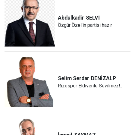
Abdulkadir
SELVİ
Özgür Özel’in partisi hazır
Selim Serdar
DENİZALP
Rizespor Eldivenle Sevilmez!..
İsmail
SAYMAZ