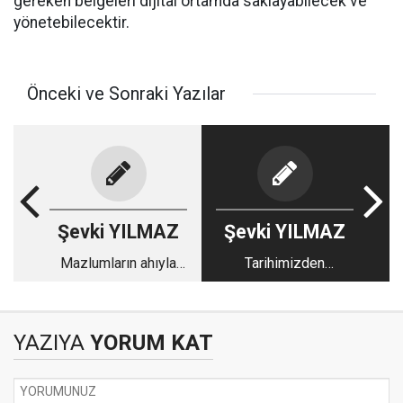
gereken belgeleri dijital ortamda saklayabilecek ve
yönetebilecektir.
Önceki ve Sonraki Yazılar
Şevki YILMAZ
Şevki YILMAZ
Mazlumların ahıyla
Tarihimizden
imtihan olunuyoruz!
aldığımız güçle;
Yeniden Büyük
Türkiye!
YAZIYA
YORUM KAT