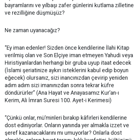
bayramlarını ve yılbaşı zafer günlerini kutlama zilletine
ve rezilliğine düşmüşüz?
Ne zaman uyanacağız?
“Ey iman edenler! Sizden önce kendilerine İlahi Kitap
verilmiş olan ve Son Elçiye iman etmeyen Yahudi veya
Hıristiyanlardan herhangi bir gruba uyup itaat edecek
(İslami şeriatinize aykırı isteklerini kabul edip boyun
eğecek) olursanız, sizi inancınızdan çevirip yeniden
adım adım sizi imanınızdan sonra tekrar küfre
döndürürler” (Ana Hayat ve Anayasamız Kur’an-ı
Kerim, Ali İmran Suresi 100. Ayet-i Kerimesi)
“Çünkü onlar, mü’minleri bırakıp kâfirleri kendilerine
dost ediniyorlar. Onların yanında yer almakla izzet ve
şeref kazanacaklarını mı umuyorlar? Onlarla dost