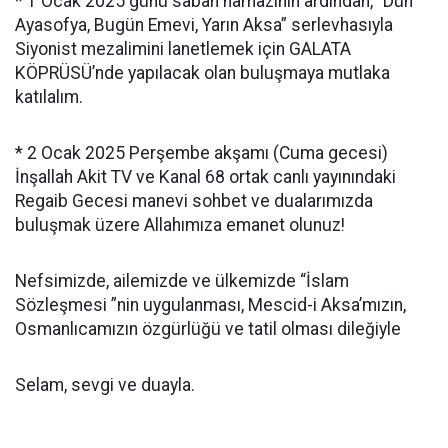
* 1 Ocak 2025 günü sabah namazının ardından, “Dün
Ayasofya, Bugün Emevi, Yarın Aksa” serlevhasıyla
Siyonist mezalimini lanetlemek için GALATA
KÖPRÜSÜ’nde yapılacak olan buluşmaya mutlaka
katılalım.
* 2 Ocak 2025 Perşembe akşamı (Cuma gecesi)
İnşallah Akit TV ve Kanal 68 ortak canlı yayınındaki
Regaib Gecesi manevi sohbet ve dualarımızda
buluşmak üzere Allahımıza emanet olunuz!
Nefsimizde, ailemizde ve ülkemizde “İslam
Sözleşmesi ”nin uygulanması, Mescid-i Aksa’mızın,
Osmanlıcamızın özgürlüğü ve tatil olması dileğiyle
Selam, sevgi ve duayla.