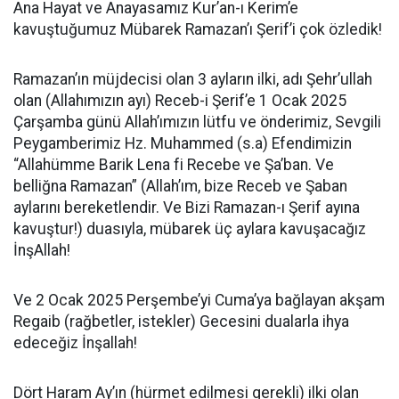
Ana Hayat ve Anayasamız Kur’an-ı Kerim’e
kavuştuğumuz Mübarek Ramazan’ı Şerif’i çok özledik!
Ramazan’ın müjdecisi olan 3 ayların ilki, adı Şehr’ullah
olan (Allahımızın ayı) Receb-i Şerif’e 1 Ocak 2025
Çarşamba günü Allah’ımızın lütfu ve önderimiz, Sevgili
Peygamberimiz Hz. Muhammed (s.a) Efendimizin
“Allahümme Barik Lena fi Recebe ve Şa’ban. Ve
belliğna Ramazan” (Allah’ım, bize Receb ve Şaban
aylarını bereketlendir. Ve Bizi Ramazan-ı Şerif ayına
kavuştur!) duasıyla, mübarek üç aylara kavuşacağız
İnşAllah!
Ve 2 Ocak 2025 Perşembe’yi Cuma’ya bağlayan akşam
Regaib (rağbetler, istekler) Gecesini dualarla ihya
edeceğiz İnşallah!
Dört Haram Ay’ın (hürmet edilmesi gerekli) ilki olan