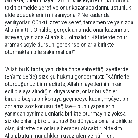
olmakla, onların hayat tarzını, kılık kıyafetini, kültürünü
taklit etmekle şeref ve onur kazanacaklarını, üstünlük
elde edeceklerini mi sanıyorlar? Ne kadar da
yanılıyorlar! Çünkü izzet ve şeref, tamamen ve yalnızca
Allah’a aittir. O hâlde, gerçek anlamda onur kazanmak
isteyen, yalnızca Allah’a kul olmalıdır. Kâfirlerde onur
aramak şöyle dursun, gerekirse onlarla birlikte
oturmaktan bile sakınmalıdır!”
“Allah bu Kitapta, yani daha önce vahyettiği ayetlerde
(En’âm: 68’de) size şu hükmü göndermişti: ‘’Kâfirlerle
oturduğunuz bir mecliste, Allah’ın ayetlerinin inkâr
edilip alaya alındığını duyarsanız, onlar bu sözleri
bırakıp başka bir konuya geçinceye kadar, —şâyet bir
zorlama söz konusu değilse— bunu yapanların
yanından ayrılmalı, onlarla birlikte oturmayınız yoksa
siz de onlar gibi olursunuz! Bu dünyada onlarla birlikte
olan, âhirette de onlarla beraber olacaktır. Nitekim
Allah, bütün münafıkları ikiyüzlüleri ve kâfirleri,