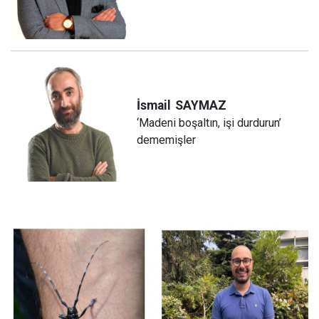
İsmail
SAYMAZ
‘Madeni boşaltın, işi durdurun’
dememişler