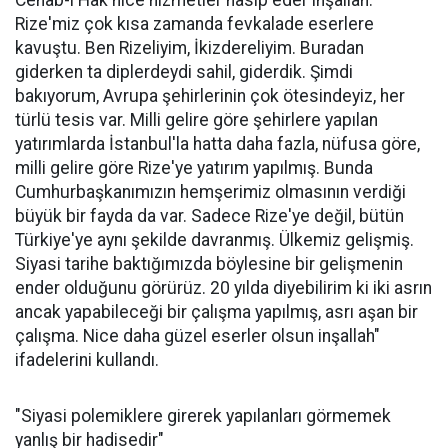
Cenab-ı Hak nice hizmetler nasip eder inşallah.
Rize'miz çok kısa zamanda fevkalade eserlere
kavuştu. Ben Rizeliyim, İkizdereliyim. Buradan
giderken ta diplerdeydi sahil, giderdik. Şimdi
bakıyorum, Avrupa şehirlerinin çok ötesindeyiz, her
türlü tesis var. Milli gelire göre şehirlere yapılan
yatırımlarda İstanbul'la hatta daha fazla, nüfusa göre,
milli gelire göre Rize'ye yatırım yapılmış. Bunda
Cumhurbaşkanımızın hemşerimiz olmasının verdiği
büyük bir fayda da var. Sadece Rize'ye değil, bütün
Türkiye'ye aynı şekilde davranmış. Ülkemiz gelişmiş.
Siyasi tarihe baktığımızda böylesine bir gelişmenin
ender olduğunu görürüz. 20 yılda diyebilirim ki iki asrın
ancak yapabileceği bir çalışma yapılmış, asrı aşan bir
çalışma. Nice daha güzel eserler olsun inşallah"
ifadelerini kullandı.
"Siyasi polemiklere girerek yapılanları görmemek
yanlış bir hadisedir"