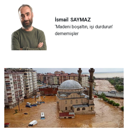
İsmail
SAYMAZ
‘Madeni boşaltın, işi durdurun’
dememişler