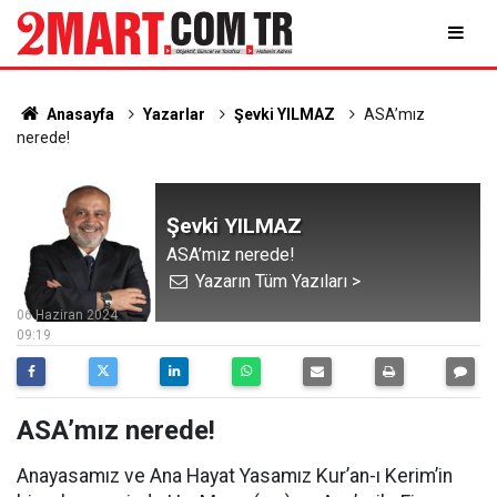
Anasayfa
Yazarlar
Şevki YILMAZ
ASA’mız
nerede!
Şevki YILMAZ
ASA’mız nerede!
Yazarın Tüm Yazıları >
06 Haziran 2024
09:19
ASA’mız nerede!
Anayasamız ve Ana Hayat Yasamız Kur’an-ı Kerim’in