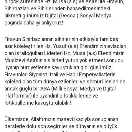
birçok suresinde Hz. Musa (a.s) ve Asa’sı ile Firavun,
Sihirbazları ve Sihirlerinden bahsedilmesindeki
hikmeti günümüz Dijital (Deccal) Sosyal Medya
çağında daha iyi anlıyoruz!
Firavun Sihirbazlarının sihirlerinin etkisiyle tam beş
asır köleleştirilen Hz. Yusuf (a.s) Efendimizin evladları
olan İsrailoğulları Liderleri Hz. Musa (a.s) Efendimizin
Mucizevi Asa’sının sihirleri yutup yok etmesi sonucu
uyanıp hürriyetlerine kavuştukları gibi günümüz
Firavunları Siyonist İtrail ve Haçlı Emperyalistlerin
köleleri olan tüm dünya ezilenleri ve sömürülenleri de
ancak güçlü bir ASA (Milli Sosyal Medya ve Dijital
Platformlar) ile uyandırılıp İstiklallerine ve
İstikballerine kavuşturulabilir!
Ülkemizde, Allah’ımızın manevi ikazıyla sonuçlanan
derslerle dolu son seçimler ve dünyanın en büyük