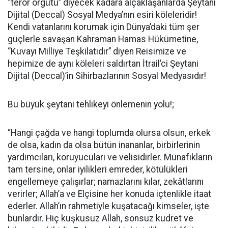
‘’terör örgütü’’ diyecek kadara alçaklaşanlarda Şeytani
Dijital (Deccal) Sosyal Medya’nın esiri köleleridir!
Kendi vatanlarını korumak için Dünya’daki tüm şer
güçlerle savaşan Kahraman Hamas Hükümetine,
‘’Kuvayı Milliye Teşkilatıdır’’ diyen Reisimize ve
hepimize de aynı köleleri saldırtan İtrail’ci Şeytani
Dijital (Deccal)’in Sihirbazlarının Sosyal Medyasıdır!
Bu büyük şeytani tehlikeyi önlemenin yolu!;
“Hangi çağda ve hangi toplumda olursa olsun, erkek
de olsa, kadın da olsa bütün inananlar, birbirlerinin
yardımcıları, koruyucuları ve velisidirler. Münafıkların
tam tersine, onlar iyilikleri emreder, kötülükleri
engellemeye çalışırlar; namazlarını kılar, zekâtlarını
verirler; Allah’a ve Elçisine her konuda içtenlikle itaat
ederler. Allah’ın rahmetiyle kuşatacağı kimseler, işte
bunlardır. Hiç kuşkusuz Allah, sonsuz kudret ve