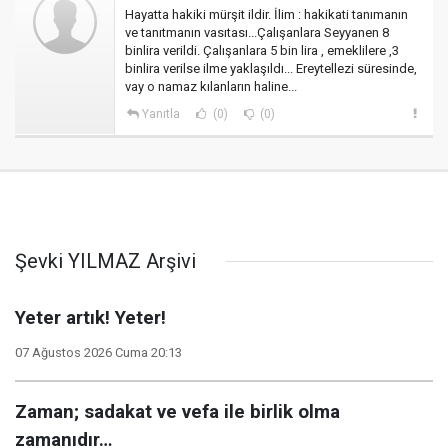
Hayatta hakiki mürşit ildir. İlim : hakikati tanımanın
ve tanıtmanın vasıtası...Çalışanlara Seyyanen 8
binlira verildi. Çalışanlara 5 bin lira , emeklilere ,3
binlira verilse ilme yaklaşıldı... Ereytellezi süresinde,
vay o namaz kılanların haline...
Yanıtla
(0)
(0)
Şevki YILMAZ Arşivi
Yeter artık! Yeter!
07 Ağustos 2026 Cuma 20:13
Zaman; sadakat ve vefa ile birlik olma
zamanıdır…