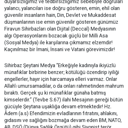
duyarsızlığımız ve tedbirsizliğimiz sebebiyle doğruları
yalancı, yalancıları ise doğru gösteren, emin, ehil olan
güvenilir insanların hain, Din, Devlet ve Mukaddesat
düşmanlarının ise emin güvenilir gösteren günümüz
Firavun Sihirbazları olan Dijital (Deccal) Medyasının
algı Operasyonlarını bozacak güçlü bir Milli Asa
(Sosyal Medya) ile karşılarına çıkmamız elzemdir!
Kaçınılmaz bir İmani, İnsani ve Vatani görevimizdir!
Sihirbaz Şeytani Medya “Erkeğiyle kadınıyla ikiyüzlü
münafıklar birbirine benzer; kötülüğü özendirip iyiliği
engellerler, hayır için harcamaya elleri varmaz. Onlar
Allah’ı umursamadılar, o da onları rahmetinden mahrum
bıraktı. Gerçek şu ki münafıklar günaha batmış
kimselerdir.” (Tevbe S.67) ilahi Mesajının gereği bütün
gücüyle Şeytana uşaklığa devam etmektedir! Hz.
Âdem (a.s) Efendimizin evladlarının fıtratını, ahlakını,
gıdasını ve sağlığını bozmağa devam eden BM, NATO,
AB, DSÖ (Dünya Sağlık Örgütü) gibi Siyonist terör