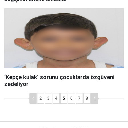
‘Kepçe kulak’ sorunu çocuklarda özgüveni
zedeliyor
2
3
4
5
6
7
8