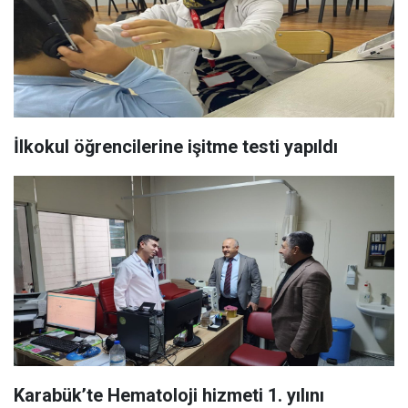
İlkokul öğrencilerine işitme testi yapıldı
Karabük’te Hematoloji hizmeti 1. yılını